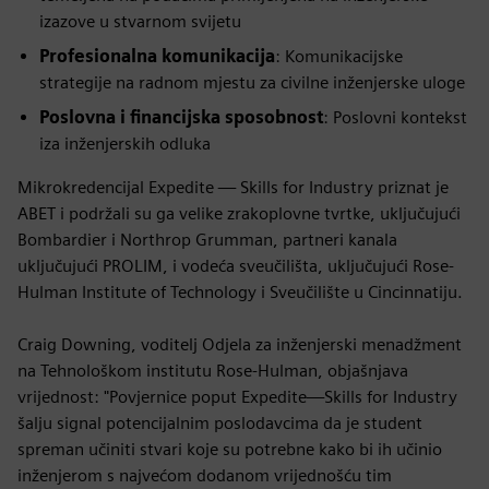
izazove u stvarnom svijetu
Profesionalna komunikacija
: Komunikacijske
strategije na radnom mjestu za civilne inženjerske uloge
Poslovna i financijska sposobnost
: Poslovni kontekst
iza inženjerskih odluka
Mikrokredencijal Expedite — Skills for Industry priznat je
ABET i podržali su ga velike zrakoplovne tvrtke, uključujući
Bombardier i Northrop Grumman, partneri kanala
uključujući PROLIM, i vodeća sveučilišta, uključujući Rose-
Hulman Institute of Technology i Sveučilište u Cincinnatiju.
Craig Downing, voditelj Odjela za inženjerski menadžment
na Tehnološkom institutu Rose-Hulman, objašnjava
vrijednost: "Povjernice poput Expedite—Skills for Industry
šalju signal potencijalnim poslodavcima da je student
spreman učiniti stvari koje su potrebne kako bi ih učinio
inženjerom s najvećom dodanom vrijednošću tim