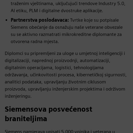
traženim vještinama, uključujući trendove Industry 5.0,
AI etiku, PLM i digitalne dvostruke aplikacije.
Partnerstva poslodavaca:
Tvrtke koje su potpisale
Siemens obećanje da osnažuju naše veterane obvezale
su se aktivno razmatrati mikrokreditne diplomante za
otvorena radna mjesta.
Diplomci su pripremljeni za uloge u umjetnoj inteligenciji i
digitalizaciji, naprednoj proizvodnji, automatizaciji,
digitalnim operacijama, logistici, tehnologijama
održavanja, učinkovitosti procesa, kibernetičkoj sigurnosti,
analitici podataka, upravljanju životnim ciklusom
proizvoda, upravljanju inženjerskim projektima i održivom
inženjeringu.
Siemensova posvećenost
braniteljima
Siemens namjerava upisati 5.000 vojnika i veterana u