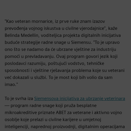
"Kao veteran mornarice, iz prve ruke znam izazov
prevođenja vojnog iskustva u civilne vjerodajnice", kaže
Belinda Medellin, voditeljica projekta digitalnih inicijativa
buduće strategije radne snage u Siemensu. "To je upravo
ono što se nadamo da će ubrzane vještine za industriju
pomoći u prevladavanju. Ovaj program govori jezik koji
poslodavci razumiju, poštujući vodstvo, tehničke
sposobnosti i vještine rješavanja problema koje su veterani
već dokazali u službi. To je most koji bih volio da sam
imao."
To je svrha iza
Siemensova inicijativa za ubrzanje veterinara
— program radne snage koji pruža besplatne
mikroakreditive priznate ABET za veterane i aktivno vojno
osoblje koje prelazi u civilne karijere u umjetnoj
inteligenciji, naprednoj proizvodnji, digitalnim operacijama