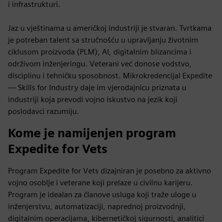
i infrastrukturi.
Jaz u vještinama u američkoj industriji je stvaran. Tvrtkama
je potreban talent sa stručnošću u upravljanju životnim
ciklusom proizvoda (PLM), AI, digitalnim blizancima i
održivom inženjeringu. Veterani već donose vodstvo,
disciplinu i tehničku sposobnost. Mikrokredencijal Expedite
— Skills for Industry daje im vjerodajnicu priznata u
industriji koja prevodi vojno iskustvo na jezik koji
poslodavci razumiju.
Kome je namijenjen program
Expedite for Vets
Program Expedite for Vets dizajniran je posebno za aktivno
vojno osoblje i veterane koji prelaze u civilnu karijeru.
Program je idealan za članove usluga koji traže uloge u
inženjerstvu, automatizaciji, naprednoj proizvodnji,
digitalnim operacijama, kibernetičkoj sigurnosti, analitici