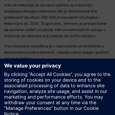
mikrokredencijal za ubrzane vještine za industriju.
Inicijativa Ubrzajte veterinare dio je Siemensove šire
predanosti da obuči 200.000 proizvodnih stručnjaka i
električara do 2030. Dugoročno, Siemens je predan tome
da postane vodeći pružatelj mikrokredencijalnih usluga u
industriji za veterane koji prelaze na civilnu karijeru.
Ova inicijativa usklađena je s nacionalnim prioritetima u
ekonomskoj konkurentnosti, razvoju radne snage i podršci
vojnoj zajednici.
Vaša služba vas je pripremila za vodstvo. Dopustite nam da
vas pripremimo za vašu sljedeću misiju.
Saznajte više o mikrokreditnom programu Expedite for
Vets i upišite se već danas →
Objavljeno: 2. lipnja 2026