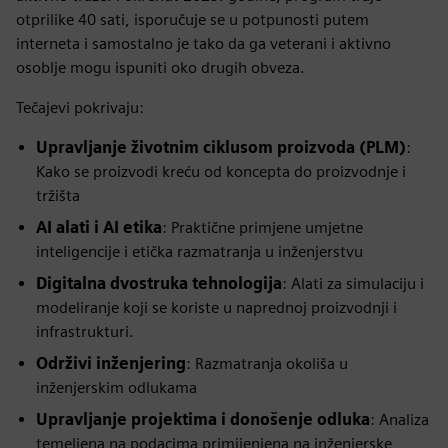
otprilike 40 sati, isporučuje se u potpunosti putem
interneta i samostalno je tako da ga veterani i aktivno
osoblje mogu ispuniti oko drugih obveza.
Tečajevi pokrivaju:
Upravljanje životnim ciklusom proizvoda (PLM)
:
Kako se proizvodi kreću od koncepta do proizvodnje i
tržišta
AI alati i AI etika
: Praktične primjene umjetne
inteligencije i etička razmatranja u inženjerstvu
Digitalna dvostruka tehnologija
: Alati za simulaciju i
modeliranje koji se koriste u naprednoj proizvodnji i
infrastrukturi.
Održivi inženjering
: Razmatranja okoliša u
inženjerskim odlukama
Upravljanje projektima i donošenje odluka
: Analiza
temeljena na podacima primijenjena na inženjerske