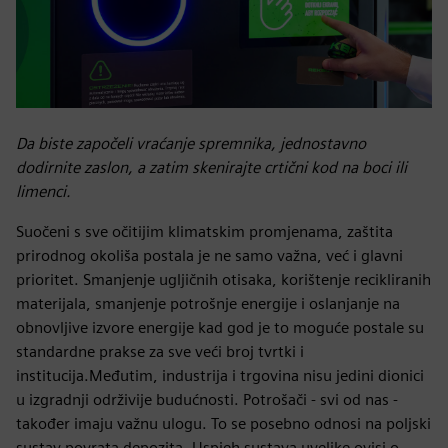
Da biste započeli vraćanje spremnika, jednostavno
dodirnite zaslon, a zatim skenirajte crtični kod na boci ili
limenci.
Suočeni s sve očitijim klimatskim promjenama, zaštita
prirodnog okoliša postala je ne samo važna, već i glavni
prioritet. Smanjenje ugljičnih otisaka, korištenje recikliranih
materijala, smanjenje potrošnje energije i oslanjanje na
obnovljive izvore energije kad god je to moguće postale su
standardne prakse za sve veći broj tvrtki i
institucija.Međutim, industrija i trgovina nisu jedini dionici
u izgradnji održivije budućnosti. Potrošači - svi od nas -
također imaju važnu ulogu. To se posebno odnosi na poljski
sustav povrata depozita. Uspjeh sustava uvelike ovisi o