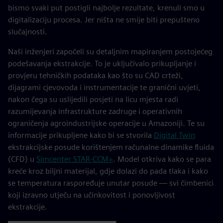
bismo svaki put postigli najbolje rezultate, krenuli smo u
digitalizaciju procesa. Jer ništa ne smije biti prepušteno
slučajnosti.
Naši inženjeri započeli su detaljnim mapiranjem postojećeg
podešavanja ekstrakcije. To je uključivalo prikupljanje i
provjeru tehničkih podataka kao što su CAD crteži,
dijagrami cjevovoda i instrumentacije te granični uvjeti,
nakon čega su uslijedili posjeti na licu mjesta radi
razumijevanja infrastrukture zadruge i operativnih
ograničenja agroindustrijske operacije u Amazoniji. Te su
informacije prikupljene kako bi se stvorila
Digital Twin
ekstrakcijske posude korištenjem računalne dinamike fluida
(CFD) u
Simcenter STAR-CCM+
. Model otkriva kako se para
kreće kroz biljni materijal, gdje dolazi do pada tlaka i kako
se temperatura raspoređuje unutar posude — svi čimbenici
koji izravno utječu na učinkovitost i ponovljivost
ekstrakcije.