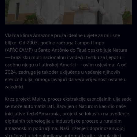
Vlažna klima Amazone pruža idealne uvjete za mirisne
biljke. Od 2003. godine zadruga Campo Limpo
(APROCAMP) u Santo Antônio do Tauá opskrbljuje Natura
— brazilsku multinacionalnu i vodeću tvrtku za ljepotu i
osobnu njegu u Latinskoj Americi — ovim usjevima. A od
2024. zadruga je također uključena u vađenje njihovih
eteričnih ulja, omogućavajući da veća vrijednost ostane u
zajednici.
Kroz projekt Moiru, proces ekstrakcije esencijalnih ulja sada
se može automatizirati. Razvijen s Naturom kao dio naše
inicijative Tech4Amazonia, projekt se fokusira na uvođenje
digitalnih tehnologija u industrijske procese u ruralnim
amazonskim područjima. Naši inženjeri doprinose svojoj
stručnosti u tehnologijama automatizacije, simulacije i