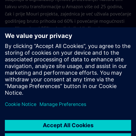
takvu vrstu transformacije u Amazon više od 25 godina,
čak i prije Mouri projekta, zajednica je već uživala povećanje
godišnjeg bruto prihoda od 60% i povećanje mogućnosti
zapošljavanja od 25% zahvaljujući uključivanju u
proizvodnju esencijalnog ulja.
Sada kada je projekt Moiru uspješno prošao kroz dokaz
koncepta, sljedeći koraci uključuju istraživanje novih
aplikacija, poput optimizacije temeljene na AI. Nadalje,
pristup služi kao nacrt za druge agroindustrije.
Travanj 2026
Tech4Amazonija