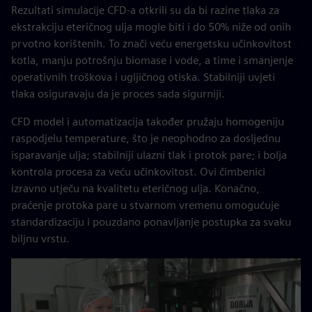
Rezultati simulacije CFD-a otkrili su da bi razine tlaka za
ekstrakciju eteričnog ulja mogle biti i do 50% niže od onih
prvotno korištenih. To znači veću energetsku učinkovitost
kotla, manju potrošnju biomase i vode, a time i smanjenje
operativnih troškova i ugljičnog otiska. Stabilniji uvjeti
tlaka osiguravaju da je proces sada sigurniji.
CFD model i automatizacija također pružaju homogeniju
raspodjelu temperature, što je neophodno za dosljednu
isparavanje ulja; stabilniji ulazni tlak i protok pare; i bolja
kontrola procesa za veću učinkovitost. Ovi čimbenici
izravno utječu na kvalitetu eteričnog ulja. Konačno,
praćenje protoka pare u stvarnom vremenu omogućuje
standardizaciju i pouzdano ponavljanje postupka za svaku
biljnu vrstu.