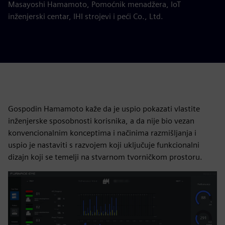
Masayoshi Hamamoto, Pomoćnik menadžera, IoT
inženjerski centar, IHI strojevi i peći Co., Ltd.
Gospodin Hamamoto kaže da je uspio pokazati vlastite
inženjerske sposobnosti korisnika, a da nije bio vezan
konvencionalnim konceptima i načinima razmišljanja i
uspio je nastaviti s razvojem koji uključuje funkcionalni
dizajn koji se temelji na stvarnom tvorničkom prostoru.