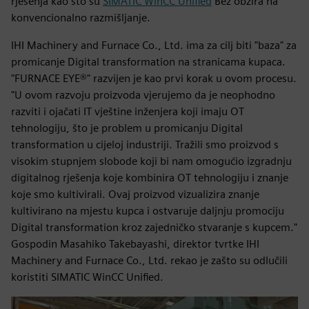
rješenja kao što su
SIMATIC WinCC Unified
Bez obzira na
konvencionalno razmišljanje.
IHI Machinery and Furnace Co., Ltd. ima za cilj biti "baza" za
promicanje Digital transformation na stranicama kupaca.
"FURNACE EYE®" razvijen je kao prvi korak u ovom procesu.
"U ovom razvoju proizvoda vjerujemo da je neophodno
razviti i ojačati IT vještine inženjera koji imaju OT
tehnologiju, što je problem u promicanju Digital
transformation u cijeloj industriji. Tražili smo proizvod s
visokim stupnjem slobode koji bi nam omogućio izgradnju
digitalnog rješenja koje kombinira OT tehnologiju i znanje
koje smo kultivirali. Ovaj proizvod vizualizira znanje
kultivirano na mjestu kupca i ostvaruje daljnju promociju
Digital transformation kroz zajedničko stvaranje s kupcem."
Gospodin Masahiko Takebayashi, direktor tvrtke IHI
Machinery and Furnace Co., Ltd. rekao je zašto su odlučili
koristiti SIMATIC WinCC Unified.