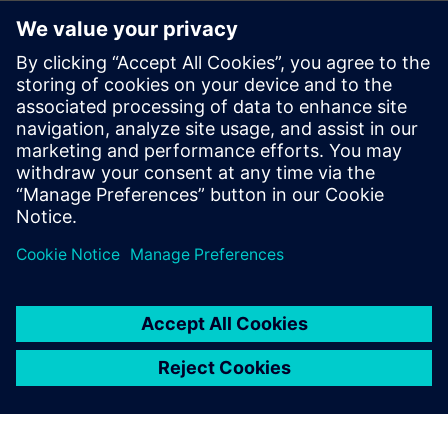
O tvrtki IHI Machinery and
Furnace Co., Ltd.
IHI Machinery and Furnace Co., Ltd. Vrhunski je proizvođač
opreme za vakuumsku toplinsku obradu. Osnovan 1973.
godine. Oni dizajniraju, proizvode i prodaju opremu za
vakuumsku toplinsku obradu koja poboljšava kvalitetu
dijelova stroja, kao što su vakuumske peći za toplinsku
obradu, oprema za vakuumsko ugljikovanje, vruće preše i
nova oprema za proizvodnju materijala.
Saznajte više