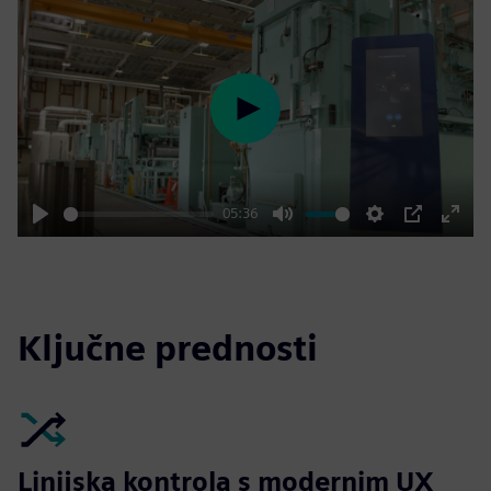
Play
05:36
Play
Mute
Settings
PIP
Enter
fulls
Ključne prednosti
Linijska kontrola s modernim UX