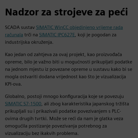
Nadzor za strojeve za peći
SCADA sustav
SIMATIC WinCC objedinjeno vrijeme rada
računala
trči na
SIMATIC IPC627E
, koji je pogodan za
industrijska okruženja.
Kao jedan od zahtjeva za ovaj projekt, kao proizvođača
opreme, bilo je važno biti u mogućnosti prikupljati podatke
na jednom mjestu iz povezane opreme u sustavu kako bi se
mogla ostvariti dodana vrijednost kao što je vizualizacija
KPI-ova.
Globalno, postoji mnogo konfiguracija koje se povezuju
SIMATIC S7-1500
, ali zbog karakteristika japanskog tržišta
prikupljali su i prikazivali podatke povezivanjem s PLC-
ovima drugih tvrtki. Može se reći da nam je glatka veza
omogućila postizanje povezivanja potrebnog za
vizualizaciju bez ikakvih problema.