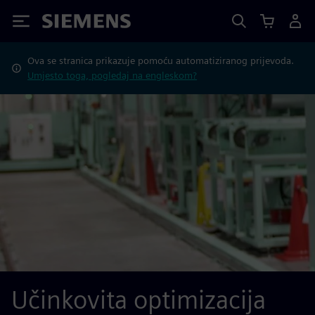
Siemens
Ova se stranica prikazuje pomoću automatiziranog prijevoda.
Umjesto toga, pogledaj na engleskom?
Učinkovita optimizacija