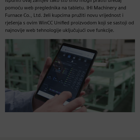
ispuniti ovaj zahtjev tako što smo mogli pratiti uređaj
pomoću web preglednika na tabletu. IHI Machinery and
Furnace Co., Ltd. želi kupcima pružiti novu vrijednost i
rješenja s ovim WinCC Unified proizvodom koji se sastoji od
najnovije web tehnologije uključujući ove funkcije.