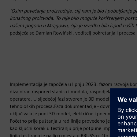
"Osim povećanja proizvodnje, cilj nam je bio i poboljšanje 
konačnog proizvoda. To nije bilo moguće korištenjem postoj
našem pogonu u Mrągowu, čija je izvedba bila ispod naših t
podsjeća se Damian Rowiński, voditelj pokretanja i procesa 
Implementacija je započela u lipnju 2023. fazom razvoja kon
dizajniran raspored stanica i modula, raspodjela strojeva za 
operatera. U sljedećoj fazi stvoren je 3D model cijele linije, u
tehnoloških procesa.Faza dokumentacije - dovršena inicira
uključivala je puni 3D model, električne i pneumatske sheme
Početno prije puštanja u rad linije provedeno je u pogonu 
kao ključni korak u testiranju prije potpune implementacij
linija testirana je na licu mjesta u BRUSS-u, što je kulmini