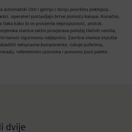
ca automatski čisti i gornju i donju površinu poklopca.
anici, operateri postavljaju brtve pomoću kalupa. Konačno,
a tlaka kako bi se provjerila nepropusnost, protok,
amjenska stanica zatim provjerava položaj tlačnih ventila,
 te nanosi sigurnosnu naljepnicu. Završna stanica otpušta
 skladišti neispravne komponente, rukuje puferima,
 preradu, referentnim uzorcima i ponovno puni palete.
i dvije