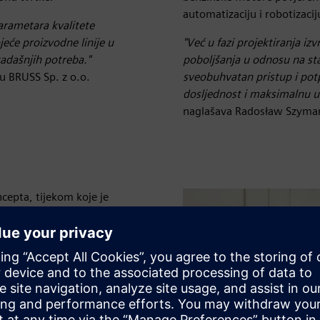
automatizaciju i robotizacij
parametara kvalitete
eće proizvodne linije u
"Već u fazi projektiranja iz
adašnjih potreba."
poboljšanja u odnosu na stari
u BRUSS Sp. z o.o.
sveobuhvatan pristup i pot
dosljednost i maksimalnu uč
naglašava Radosław Szymańs
cepta, tijekom koje je
brizganje i radne stanice
ključujući vizualizaciju
njem projektne narudžbe -
 te račun materijala.
Smart Automation, služeći
e. Nakon toga, kompletna
ralo formalnim prihvaćanjem