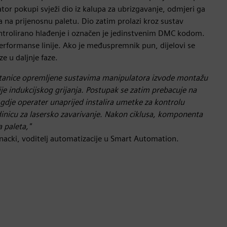
tor pokupi svježi dio iz kalupa za ubrizgavanje, odmjeri ga
a na prijenosnu paletu. Dio zatim prolazi kroz sustav
kontrolirano hlađenje i označen je jedinstvenim DMC kodom.
erformanse linije. Ako je međuspremnik pun, dijelovi se
e u daljnje faze.
stanice opremljene sustavima manipulatora izvode montažu
 indukcijskog grijanja. Postupak se zatim prebacuje na
gdje operater unaprijed instalira umetke za kontrolu
edinicu za lasersko zavarivanje. Nakon ciklusa, komponenta
 paleta,"
acki, voditelj automatizacije u Smart Automation.