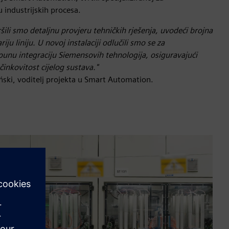
u industrijskih procesa.
vršili smo detaljnu provjeru tehničkih rješenja, uvodeći brojna
ju liniju. U novoj instalaciji odlučili smo se za
punu integraciju Siemensovih tehnologija, osiguravajući
inkovitost cijelog sustava."
ki, voditelj projekta u Smart Automation.