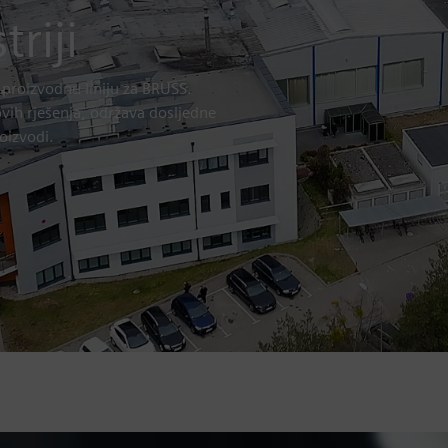
riji
proizvodnu liniju za BRUSS.
vih rješenja, održava dosljedne
oizvodi.