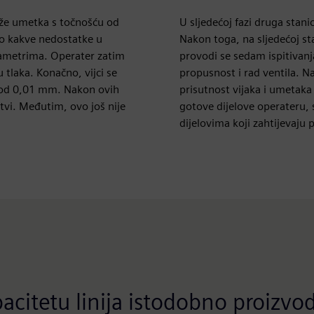
taže umetka s točnošću od
U sljedećoj fazi druga stani
lo kakve nedostatke u
Nakon toga, na sljedećoj st
rametrima. Operater zatim
provodi se sedam ispitivanj
 tlaka. Konačno, vijci se
propusnost i rad ventila. N
u od 0,01 mm. Nakon ovih
prisutnost vijaka i umetaka
tvi. Međutim, ovo još nije
gotove dijelove operateru,
dijelovima koji zahtijevaju
citetu linija istodobno proizvod