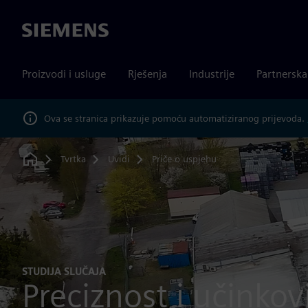
Siemens
Proizvodi i usluge
Rješenja
Industrije
Partnersk
Ova se stranica prikazuje pomoću automatiziranog prijevoda.
Tvrtka
Uvidi
Priče o uspjehu
Home
STUDIJA SLUČAJA
Preciznost i učinkov