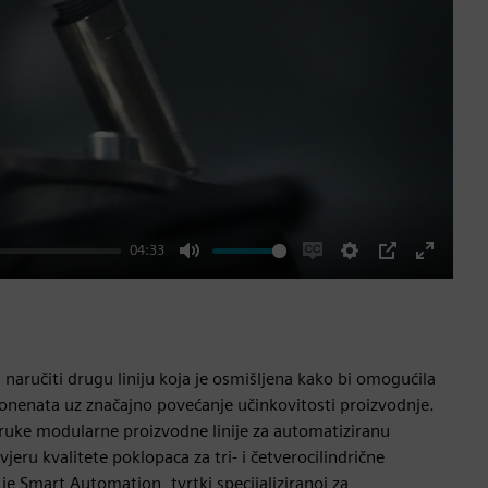
04:33
Mute
Enable
Settings
PIP
Enter
captions
fullscre
i naručiti drugu liniju koja je osmišljena kako bi omogućila
nenata uz značajno povećanje učinkovitosti proizvodnje.
oruke modularne proizvodne linije za automatiziranu
eru kvalitete poklopaca za tri- i četverocilindrične
e Smart Automation, tvrtki specijaliziranoj za