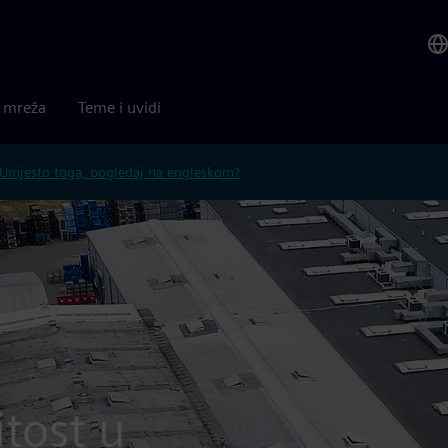
a mreža
Teme i uvidi
Umjesto toga, pogledaj na engleskom?
itost u