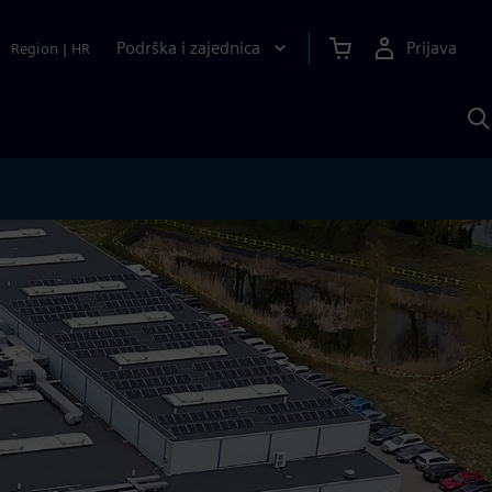
Podrška i zajednica
Prijava
Region
|
HR
P
p
S