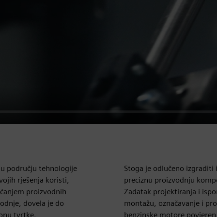
 u području tehnologije
Stoga je odlučeno izgraditi 
jih rješenja koristi,
preciznu proizvodnju kompo
većanjem proizvodnih
Zadatak projektiranja i isp
odnje, dovela je do
montažu, označavanje i provj
onu tvrtke.
benzinske motore povjeren j