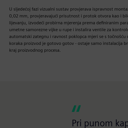
U sljedećoj fazi vizualni sustav provjerava ispravnost mon
0,02 mm, provjeravajući prisutnost i protok otvora kao i bi
lijevanju, izvodeći probirna mjerenja prema definiranim pa
umetne samorezne vijke u rupe i instalira ventile za kontrolu
automatski zategnu i ravnost poklopca mjeri se s točnošć
koraka proizvod je gotovo gotov - ostaje samo instalacija br
kraj proizvodnog procesa.
Pri punom kapa