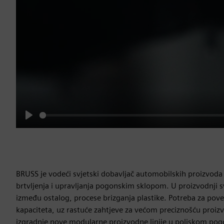
Play
BRUSS je vodeći svjetski dobavljač automobilskih proizvoda
brtvljenja i upravljanja pogonskim sklopom. U proizvodnji svo
između ostalog, procese brizganja plastike. Potreba za po
kapaciteta, uz rastuće zahtjeve za većom preciznošću proizv
izgradnje nove modularne proizvodne linije u poljskom pog