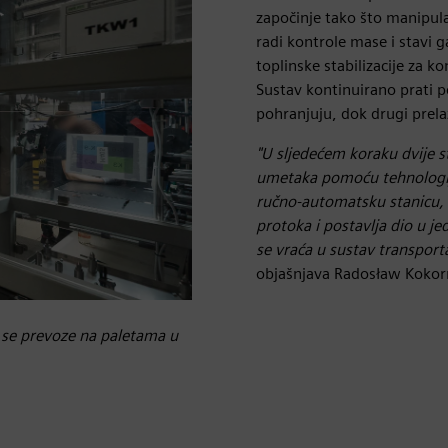
započinje tako što manipula
radi kontrole mase i stavi g
toplinske stabilizacije za 
Sustav kontinuirano prati p
pohranjuju, dok drugi prelaz
"U sljedećem koraku dvije 
umetaka pomoću tehnologije
ručno-automatsku stanicu, 
protoka i postavlja dio u j
se vraća u sustav transporta
objašnjava Radosław Kokorn
e se prevoze na paletama u