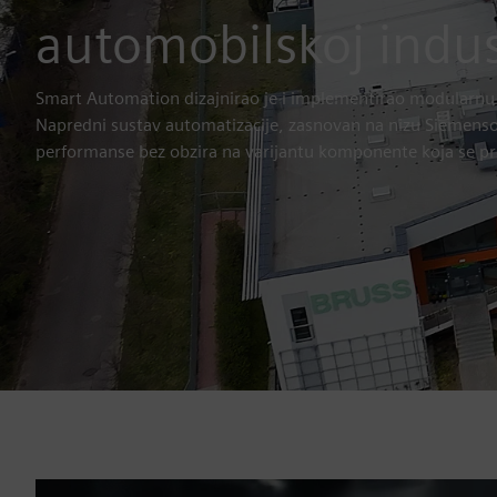
automobilskoj indust
Smart Automation dizajnirao je i implementirao modularnu 
Napredni sustav automatizacije, zasnovan na nizu Siemenso
performanse bez obzira na varijantu komponente koja se pr