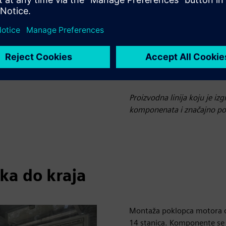
Proizvodna linija koju je 
komponenata i značajno po
ka do kraja
Montaža poklopca motora odv
14 stanica. Komponente se 