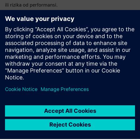
ili rizika od performansi.
Osim što osigurava uštedu potražnje Javits, baterija
također pomaže u ublažavanju ConEdisonove najzagušenije
mreže. Prilagođeni sustav solarnih nadstrešnica dizajniran
je posebno da prilagodi jedinstvenim karakteristikama
jednog od najvećih zelenih krovova u SAD-u.
Preuzmite e-vodič EaaS