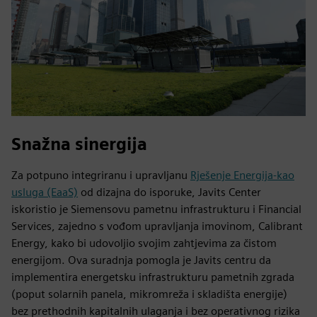
Snažna sinergija
Za potpuno integriranu i upravljanu
Rješenje Energija-kao
usluga (EaaS)
od dizajna do isporuke, Javits Center
iskoristio je Siemensovu pametnu infrastrukturu i Financial
Services, zajedno s vođom upravljanja imovinom, Calibrant
Energy, kako bi udovoljio svojim zahtjevima za čistom
energijom. Ova suradnja pomogla je Javits centru da
implementira energetsku infrastrukturu pametnih zgrada
(poput solarnih panela, mikromreža i skladišta energije)
bez prethodnih kapitalnih ulaganja i bez operativnog rizika