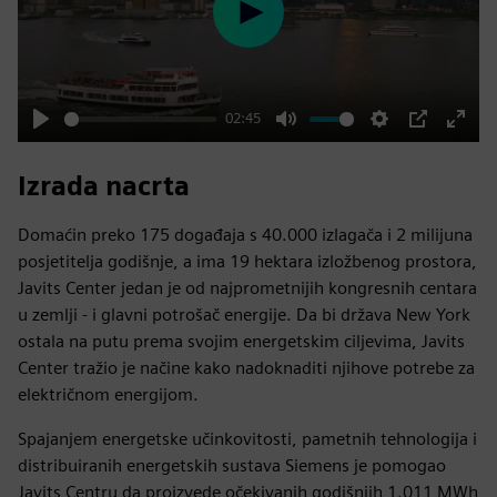
Play
02:45
Play
Mute
Settings
PIP
Enter
fulls
Izrada nacrta
Domaćin preko 175 događaja s 40.000 izlagača i 2 milijuna
posjetitelja godišnje, a ima 19 hektara izložbenog prostora,
Javits Center jedan je od najprometnijih kongresnih centara
u zemlji - i glavni potrošač energije. Da bi država New York
ostala na putu prema svojim energetskim ciljevima, Javits
Center tražio je načine kako nadoknaditi njihove potrebe za
električnom energijom.
Spajanjem energetske učinkovitosti, pametnih tehnologija i
distribuiranih energetskih sustava Siemens je pomogao
Javits Centru da proizvede očekivanih godišnjih 1.011 MWh