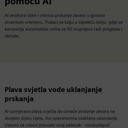
pomoću AI
AI analizira slike i otkriva prskanje zavara u gotovo
stvarnom vremenu. Podaci se šalju u sljedeću ćeliju, gdje se
karoserija automobila rotira za 90 stupnjeva radi pregleda i
obrade.
Plava svjetla vode uklanjanje
prskanja
AI usmjerava plava svjetla da označe prskanje zavara na
donjem dijelu tijela, što operaterima olakšava uklanjanje.
Uskoro će roboti preuzeti ovaj zadatak - oslobađajući