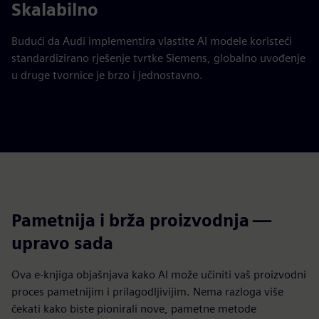
Skalabilno
Budući da Audi implementira vlastite AI modele koristeći
standardizirano rješenje tvrtke Siemens, globalno uvođenje
u druge tvornice je brzo i jednostavno.
Pametnija i brža proizvodnja —
upravo sada
Ova e-knjiga objašnjava kako AI može učiniti vaš proizvodni
proces pametnijim i prilagodljivijim. Nema razloga više
čekati kako biste pionirali nove, pametne metode