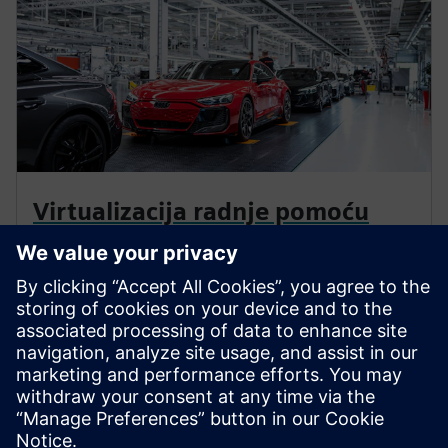
Virtualizacija radnje pomoću
virtualnog PLC-a
Kako bi proizvodnja bila brža, robusnija i fleksibilnija,
Audi je nastojao smanjiti raznolikost i broj uređaja te
pretvoriti aplikacije u softver. To je zahtijevalo
inovaciju: virtualni PLC-ovi.