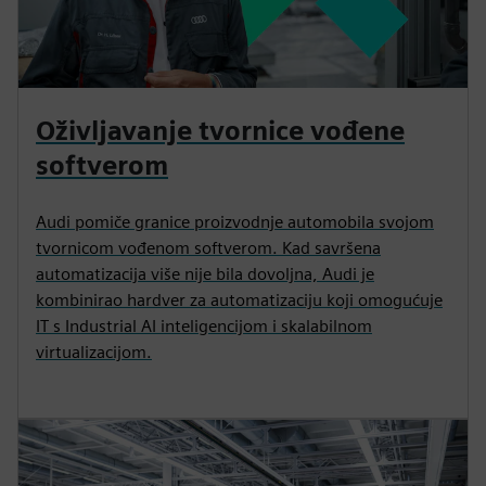
Oživljavanje tvornice vođene
softverom
Audi pomiče granice proizvodnje automobila svojom
tvornicom vođenom softverom. Kad savršena
automatizacija više nije bila dovoljna, Audi je
kombinirao hardver za automatizaciju koji omogućuje
IT s Industrial AI inteligencijom i skalabilnom
virtualizacijom.