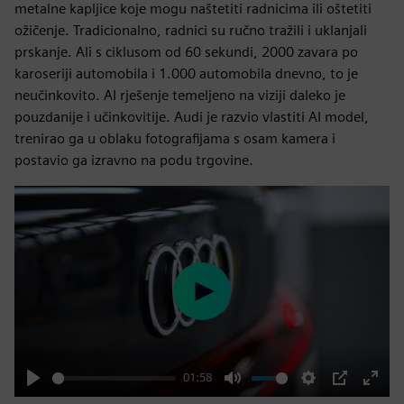
metalne kapljice koje mogu naštetiti radnicima ili oštetiti
ožičenje. Tradicionalno, radnici su ručno tražili i uklanjali
prskanje. Ali s ciklusom od 60 sekundi, 2000 zavara po
karoseriji automobila i 1.000 automobila dnevno, to je
neučinkovito. AI rješenje temeljeno na viziji daleko je
pouzdanije i učinkovitije. Audi je razvio vlastiti AI model,
trenirao ga u oblaku fotografijama s osam kamera i
postavio ga izravno na podu trgovine.
Play
01:58
Play
Mute
Settings
PIP
Enter