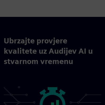
fulls
Ubrzajte provjere
kvalitete uz Audijev AI u
stvarnom vremenu