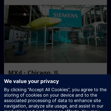
MXd - Chicago, IL
"Tvornica digitalne otpornosti" spremna za budućnost.
Pogledajte digital thread i kibernetičku sigurnost na
djelu, potičući pametnije rezultate proizvodnje.