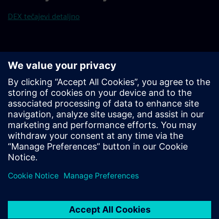
DEX tečajevi detaljno
Za više detalja, molimo kontaktirajte našu DEX
recepciju na +91 80 4097 5628 ili nam pišite na
tac.training.in@siemens.com