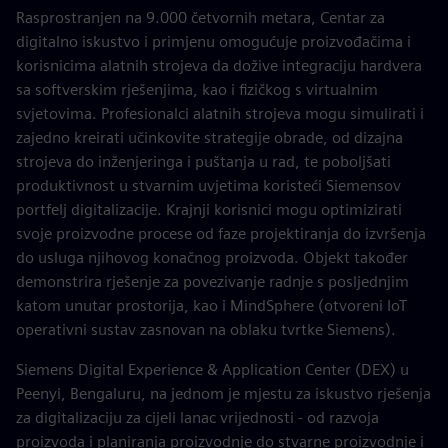
Rasprostranjen na 9.000 četvornih metara, Centar za
digitalno iskustvo i primjenu omogućuje proizvođačima i
korisnicima alatnih strojeva da dožive integraciju hardvera
sa softverskim rješenjima, kao i fizičkog s virtualnim
svjetovima. Profesionalci alatnih strojeva mogu simulirati i
zajedno kreirati učinkovite strategije obrade, od dizajna
strojeva do inženjeringa i puštanja u rad, te poboljšati
produktivnost u stvarnim uvjetima koristeći Siemensov
portfelj digitalizacije. Krajnji korisnici mogu optimizirati
svoje proizvodne procese od faze projektiranja do izvršenja
do usluga njihovog konačnog proizvoda. Objekt također
demonstrira rješenje za povezivanje radnje s posljednjim
katom unutar prostorija, kao i MindSphere (otvoreni IoT
operativni sustav zasnovan na oblaku tvrtke Siemens).
Siemens Digital Experience & Application Center (DEX) u
Peenyi, Bengaluru, na jednom je mjestu za iskustvo rješenja
za digitalizaciju za cijeli lanac vrijednosti - od razvoja
proizvoda i planiranja proizvodnje do stvarne proizvodnje i