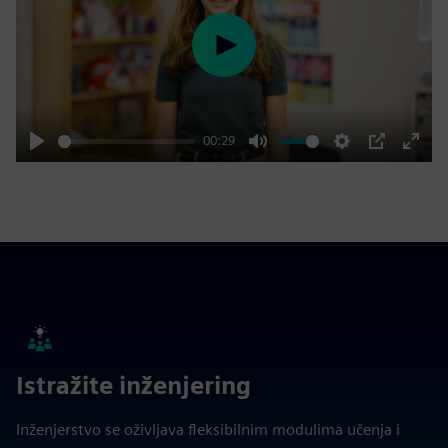
Play
00:29
Play
Mute
Settings
PIP
Enter
fulls
Istražite inženjering
Inženjerstvo se oživljava fleksibilnim modulima učenja i