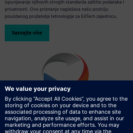
ispunjavanje njihovih strogih standarda zaštite podataka i
privatnosti. Ovo priznanje naglašava našu poziciju
pouzdanog pružatelja tehnologije za EdTech zajednicu.
Saznajte više