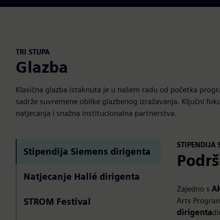
TRI STUPA
Glazba
Klasična glazba istaknuta je u našem radu od početka prog
sadrže suvremene oblike glazbenog izražavanja. Ključni fokus
natjecanja i snažna institucionalna partnerstva.
STIPENDIJA
Stipendija Siemens dirigenta
Podrš
Natjecanje Hallé dirigenta
Zajedno s
A
Arts Progra
STROM Festival
dirigenta
di