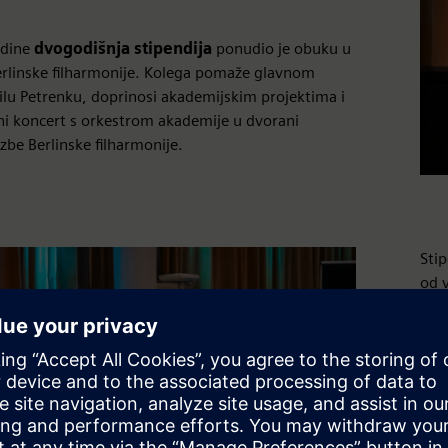
odine
dvogodišnja stipendija
ponudio je obuku u
rlinske filharmonije. Kolega pomaže glavnom
rilu Petrenku, doprinosi akademijskim projektima i
ni koncert s orkestrom akademije u dvorani
be Berlinske filharmonije.
Stip
od v
međ
Chr
2026
dod
diri
Saz