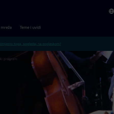
a mreža
Teme i uvidi
Umjesto toga, pogledaj na engleskom?
ki program