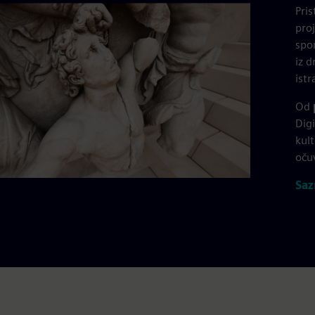
Pri
pro
spo
iz d
istr
Od
Digi
kul
oču
Saz