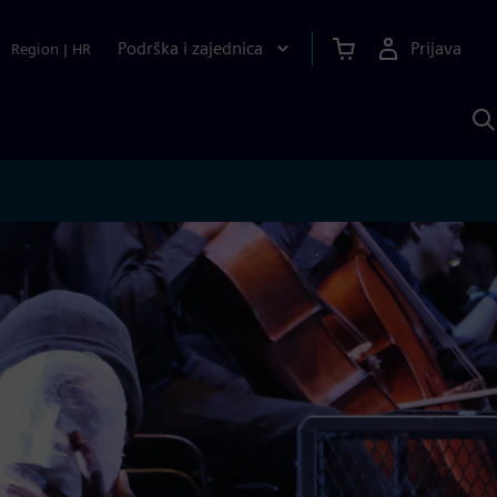
Podrška i zajednica
Prijava
Region
|
HR
P
p
S