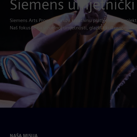
Siemens umjetničk
Siemens Arts Program pruža kreativnu platformu za projekte 
Naš fokus je na vizuelnoj umjetnosti, glazbi i kulturnom ob
NAŠA MISIJA