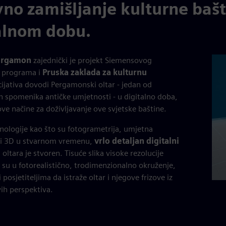
no zamišljanje kulturne bašt
alnom dobu.
Pergamon
zajednički je projekt Siemensovog
 programa i
Pruska zaklada za kulturnu
icijativa dovodi Pergamonski oltar - jedan od
ih spomenika antičke umjetnosti - u digitalno doba,
ove načine za doživljavanje ove svjetske baštine.
hnologije kao što su fotogrametrija, umjetna
a i 3D u stvarnom vremenu,
vrlo detaljan digitalni
oltara je stvoren. Tisuće slika visoke rezolucije
su u fotorealistično, trodimenzionalno okruženje,
osjetiteljima da istraže oltar i njegove frizove iz
ih perspektiva.