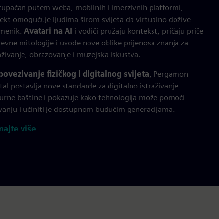
stupačan putem weba, mobilnih i imerzivnih platformi,
jekt omogućuje ljudima širom svijeta da virtualno dožive
menik.
Avatari na AI
i vodiči pružaju kontekst, pričaju priče
revne mitologije i uvode nove oblike prijenosa znanja za
aživanje, obrazovanje i muzejska iskustva.
povezivanje fizičkog i digitalnog svijeta
, Pergamon
tal postavlja nove standarde za digitalno istraživanje
turne baštine i pokazuje kako tehnologija može pomoći
vanju i učiniti je dostupnom budućim generacijama.
najte više