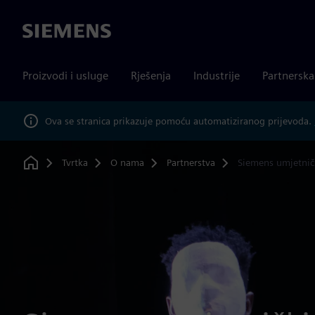
Siemens
Proizvodi i usluge
Rješenja
Industrije
Partnersk
Ova se stranica prikazuje pomoću automatiziranog prijevoda.
Tvrtka
O nama
Partnerstva
Siemens umjetnič
Home