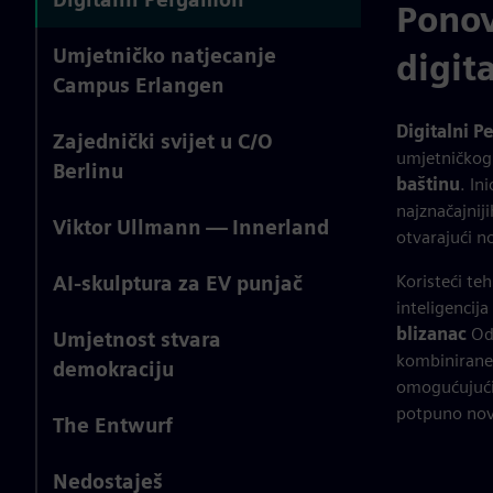
Ponov
Umjetničko natjecanje
digit
Campus Erlangen
Digitalni 
Zajednički svijet u C/O
umjetničkog
Berlinu
baštinu
. In
najznačajnij
Viktor Ullmann — Innerland
otvarajući n
Koristeći te
AI-skulptura za EV punjač
inteligencij
blizanac
Od 
Umjetnost stvara
kombinirane 
demokraciju
omogućujući p
potpuno nov
The Entwurf
Nedostaješ