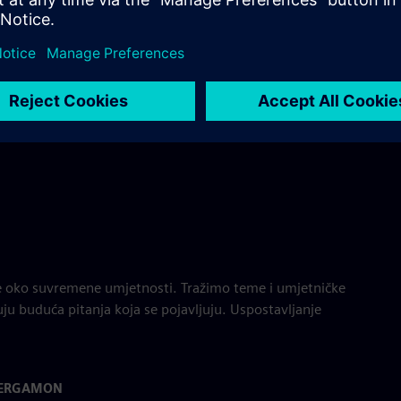
e oko suvremene umjetnosti. Tražimo teme i umjetničke
uju buduća pitanja koja se pojavljuju. Uspostavljanje
PERGAMON