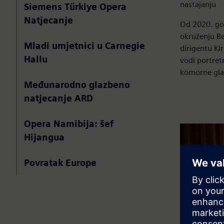
nastajanju
Siemens Türkiye Opera
Natjecanje
Od 2020. g
okruženju Be
Mladi umjetnici u Carnegie
dirigentu Ki
Hallu
vodi portret
komorne glaz
Međunarodno glazbeno
natjecanje ARD
Opera Namibija: šef
Hijangua
Povratak Europe