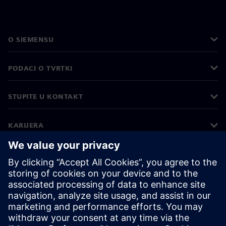
O SIEMENSU
PODACI O TVRTKI
STUPITE U KONTAKT
KARIJERA
©
Siemens
2026
Korporativne informacije
Obavijest o privatnosti