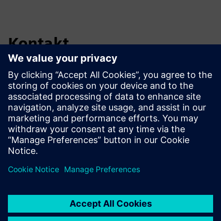
Kontakt
Ako ste zainteresirani da saznate više o predstavljenim
Siemensovim proizvodima i rješenjima, slobodno nas
kontaktirajte.
Kontaktirajte nas ovdje