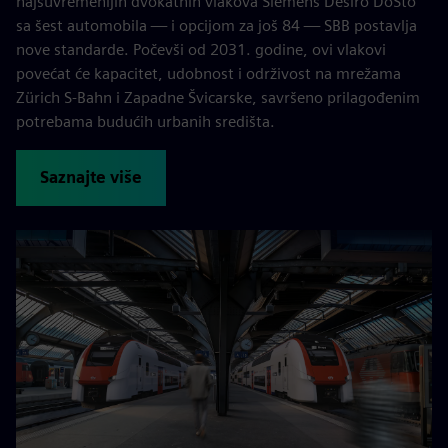
najsuvremenijih dvokatnih vlakova Siemens Desiro DoSto
sa šest automobila — i opcijom za još 84 — SBB postavlja
nove standarde. Počevši od 2031. godine, ovi vlakovi
povećat će kapacitet, udobnost i održivost na mrežama
Zürich S-Bahn i Zapadne Švicarske, savršeno prilagođenim
potrebama budućih urbanih središta.
Saznajte više