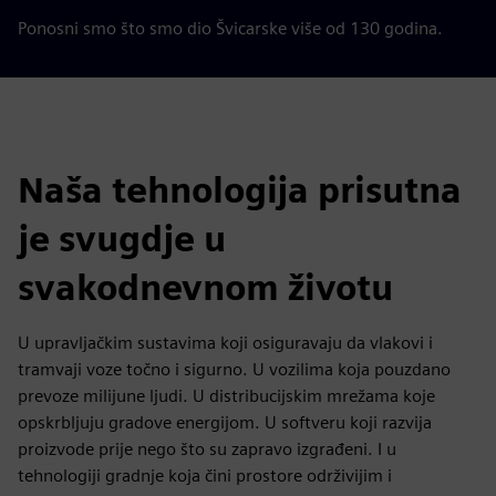
Ponosni smo što smo dio Švicarske više od 130 godina.
Naša tehnologija prisutna
je svugdje u
svakodnevnom životu
U upravljačkim sustavima koji osiguravaju da vlakovi i
tramvaji voze točno i sigurno. U vozilima koja pouzdano
prevoze milijune ljudi. U distribucijskim mrežama koje
opskrbljuju gradove energijom. U softveru koji razvija
proizvode prije nego što su zapravo izgrađeni. I u
tehnologiji gradnje koja čini prostore održivijim i