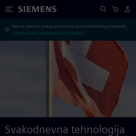
Siemens
Ova se stranica prikazuje pomoću automatiziranog prijevoda.
Umjesto toga, pogledaj na engleskom?
Svakodnevna tehnologija