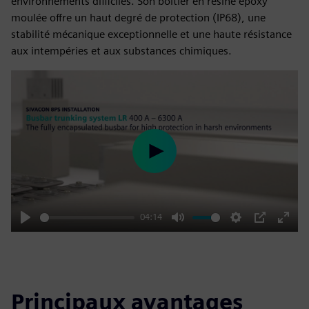
environnements difficiles. Son boîtier en résine époxy
moulée offre un haut degré de protection (IP68), une
stabilité mécanique exceptionnelle et une haute résistance
aux intempéries et aux substances chimiques.
Play
04:14
Play
Mute
Settings
PIP
Enter
fulls
Principaux avantages