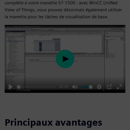
complète à votre manette S7-1500 : avec WinCC Unified
View of Things, vous pouvez désormais également utiliser
la manette pour les tâches de visualisation de base.
Play
02:24
Play
Mute
Settings
PIP
Enter
fulls
Principaux avantages