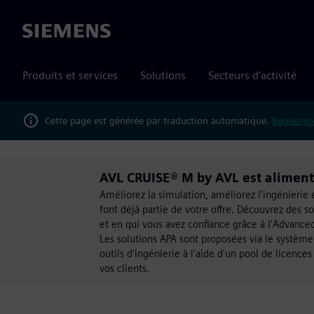
Siemens
Produits et services
Solutions
Secteurs d'activité
Cette page est générée par traduction automatique.
Voulez-vo
AVL CRUISE® M by AVL est aliment
Améliorez la simulation, améliorez l'ingénierie
font déjà partie de votre offre. Découvrez des s
et en qui vous avez confiance grâce à l'Advanced
Les solutions APA sont proposées via le système 
outils d'ingénierie à l'aide d'un pool de licences
vos clients.