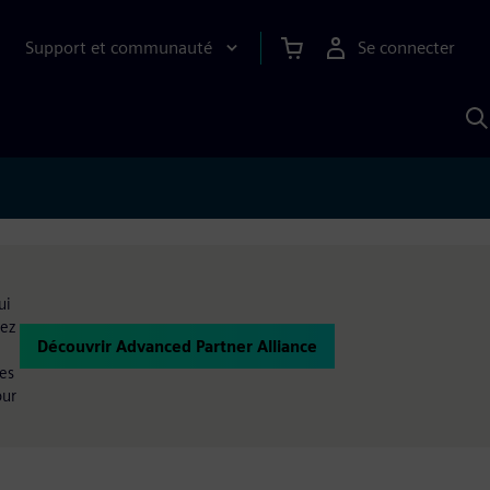
Support et communauté
Se connecter
R
a
S
ui
sez
Découvrir Advanced Partner Alliance
les
our