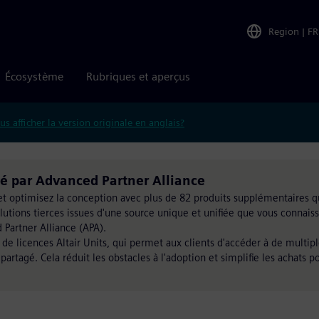
Region
|
FR
Écosystème
Rubriques et aperçus
us afficher la version originale en anglais?
é par Advanced Partner Alliance
 et optimisez la conception avec plus de 82 produits supplémentaires q
olutions tierces issues d'une source unique et unifiée que vous connais
 Partner Alliance (APA).
de licences Altair Units, qui permet aux clients d'accéder à de multip
 partagé. Cela réduit les obstacles à l'adoption et simplifie les achats p