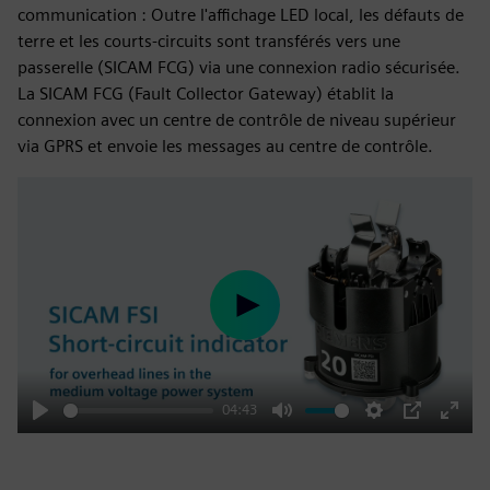
communication : Outre l'affichage LED local, les défauts de
terre et les courts-circuits sont transférés vers une
passerelle (SICAM FCG) via une connexion radio sécurisée.
La SICAM FCG (Fault Collector Gateway) établit la
connexion avec un centre de contrôle de niveau supérieur
via GPRS et envoie les messages au centre de contrôle.
Play
04:43
Play
Mute
Settings
PIP
Enter
fulls