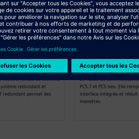
SIMATIC CN 410
es mises à niveau de SIMATIC
Le nœud de communication 
un système redondant et
PCS 7 et PCS neo. Elle rem
NET redondant permet des
interface intégrée et rédu
manettes.