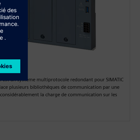
0
est un système multiprotocole redondant pour SIMATIC
place plusieurs bibliothèques de communication par une
it considérablement la charge de communication sur les