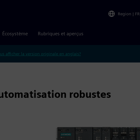
Region
|
FR
Écosystème
Rubriques et aperçus
us afficher la version originale en anglais?
utomatisation robustes