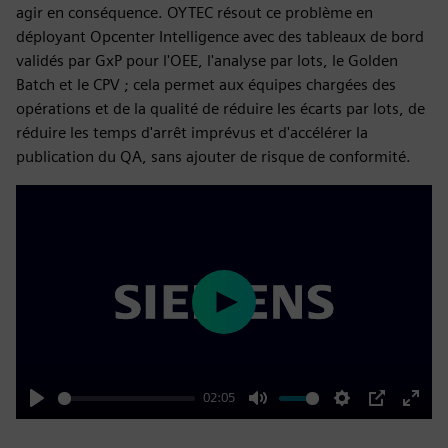
agir en conséquence. OYTEC résout ce problème en
déployant Opcenter Intelligence avec des tableaux de bord
validés par GxP pour l'OEE, l'analyse par lots, le Golden
Batch et le CPV ; cela permet aux équipes chargées des
opérations et de la qualité de réduire les écarts par lots, de
réduire les temps d'arrêt imprévus et d'accélérer la
publication du QA, sans ajouter de risque de conformité.
Play
02:05
Play
Mute
Settings
PIP
Enter
fulls