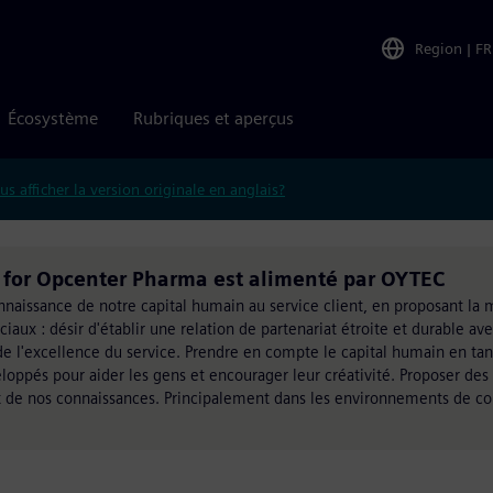
Region
|
FR
Écosystème
Rubriques et aperçus
us afficher la version originale en anglais?
n for Opcenter Pharma est alimenté par OYTEC
naissance de notre capital humain au service client, en proposant la m
x : désir d'établir une relation de partenariat étroite et durable avec
t de l'excellence du service. Prendre en compte le capital humain en ta
loppés pour aider les gens et encourager leur créativité. Proposer des 
 et de nos connaissances. Principalement dans les environnements de c