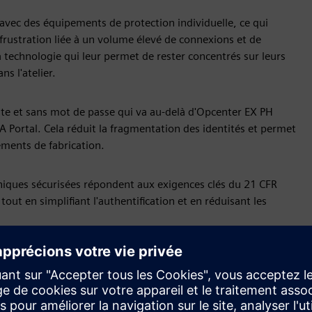
vec des équipements de protection individuelle, ce qui
 frustration liée à un volume élevé de connexions et de
a technologie qui leur permet de rester concentrés sur leurs
ns l'atelier.
te et sans mot de passe qui va au-delà d'Opcenter EX PH
A Portal. Cela réduit la fragmentation des identités et permet
ements de fabrication.
oniques sécurisées répondent aux exigences clés du 21 CFR
 tout en simplifiant l'authentification et en réduisant les