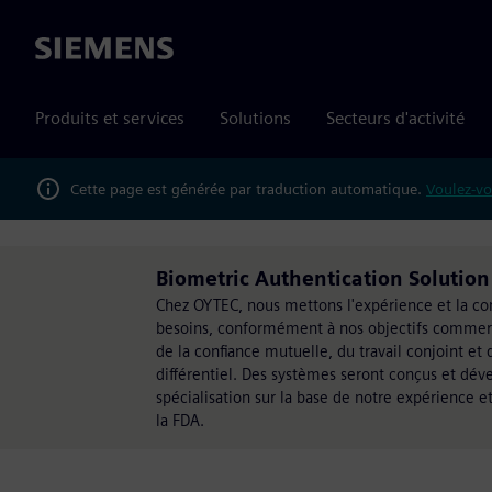
Siemens
Produits et services
Solutions
Secteurs d'activité
Cette page est générée par traduction automatique.
Voulez-vo
Biometric Authentication Solutio
Chez OYTEC, nous mettons l'expérience et la con
besoins, conformément à nos objectifs commerciau
de la confiance mutuelle, du travail conjoint e
différentiel. Des systèmes seront conçus et déve
spécialisation sur la base de notre expérience
la FDA.