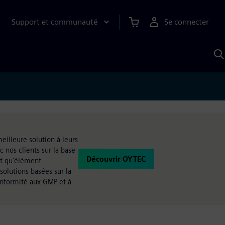
Support et communauté
Se connecter
R
a
S
eilleure solution à leurs
 nos clients sur la base
Découvrir OYTEC
nt qu'élément
solutions basées sur la
onformité aux GMP et à