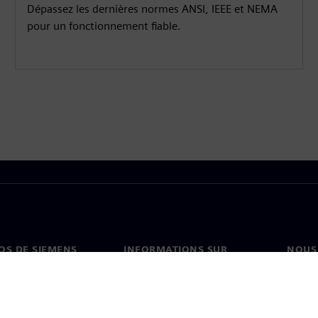
Dépassez les dernières normes ANSI, IEEE et NEMA
pour un fonctionnement fiable.
OS DE SIEMENS
INFORMATIONS SUR
NOUS
L'ENTREPRISE
s de nous
Conta
Entreprise
on
Nos b