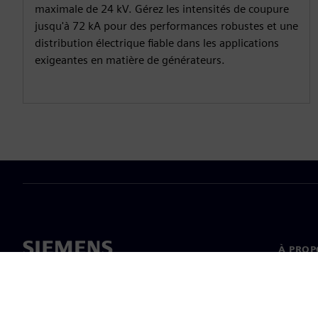
maximale de 24 kV. Gérez les intensités de coupure
jusqu'à 72 kA pour des performances robustes et une
distribution électrique fiable dans les applications
exigeantes en matière de générateurs.
À PROP
À propo
Directi