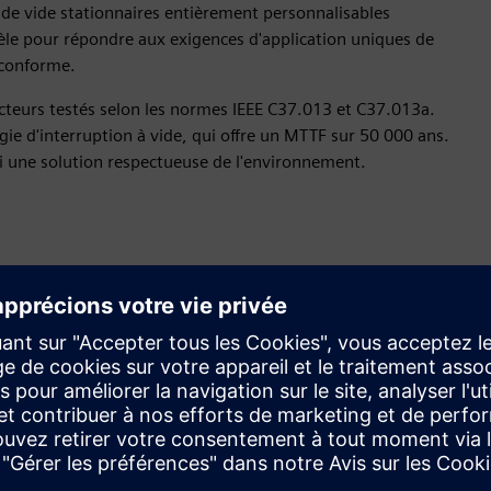
de vide stationnaires entièrement personnalisables
le pour répondre aux exigences d'application uniques de
 conforme.
ncteurs testés selon les normes IEEE C37.013 et C37.013a.
gie d'interruption à vide, qui offre un MTTF sur 50 000 ans.
si une solution respectueuse de l'environnement.
Personnalisez vos solutions
Personnalisez les disjoncteurs des générateurs en fonction
de vos besoins électriques et mécaniques. Répondez aux
demandes des projets avec précision pour des