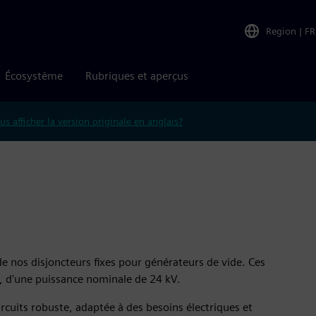
Region
|
FR
Écosystème
Rubriques et aperçus
us afficher la version originale en anglais?
e nos disjoncteurs fixes pour générateurs de vide. Ces
, d'une puissance nominale de 24 kV.
rcuits robuste, adaptée à des besoins électriques et