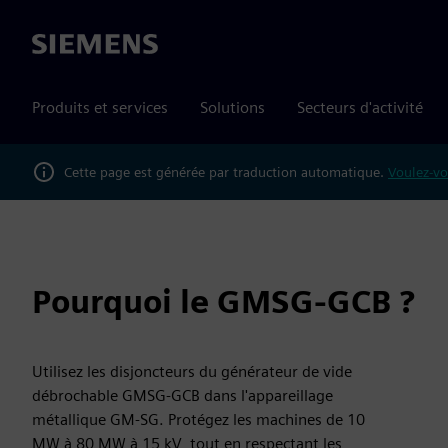
Siemens
Produits et services
Solutions
Secteurs d'activité
Cette page est générée par traduction automatique.
Voulez-vo
Pourquoi le GMSG-GCB ?
Utilisez les disjoncteurs du générateur de vide
débrochable GMSG-GCB dans l'appareillage
métallique GM-SG. Protégez les machines de 10
MW à 80 MW à 15 kV, tout en respectant les