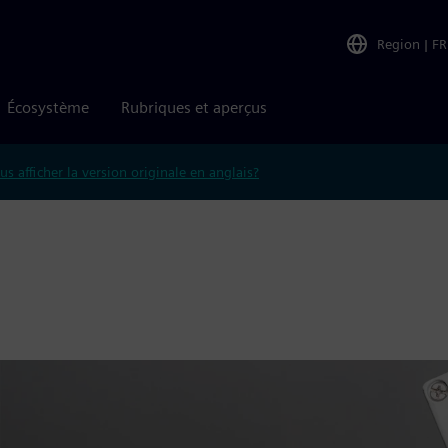
Region
|
FR
Écosystème
Rubriques et aperçus
us afficher la version originale en anglais?