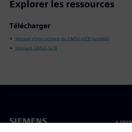
Explorer les ressources
Télécharger
Manuel d'instructions du GMSG-GCB (anglais)
Dépliant GMSG-GCB
À PROP