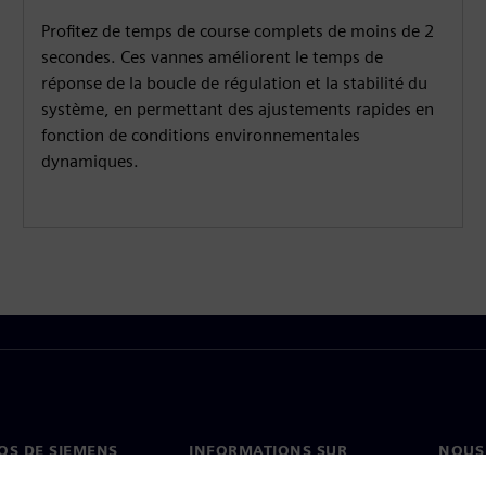
Profitez de temps de course complets de moins de 2
secondes. Ces vannes améliorent le temps de
réponse de la boucle de régulation et la stabilité du
système, en permettant des ajustements rapides en
fonction de conditions environnementales
dynamiques.
OS DE SIEMENS
INFORMATIONS SUR
NOUS
L'ENTREPRISE