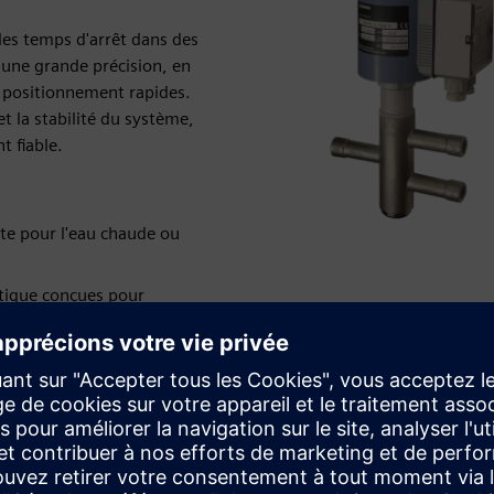
r les temps d'arrêt dans des
une grande précision, en
de positionnement rapides.
t la stabilité du système,
 fiable.
te pour l'eau chaude ou
tique conçues pour