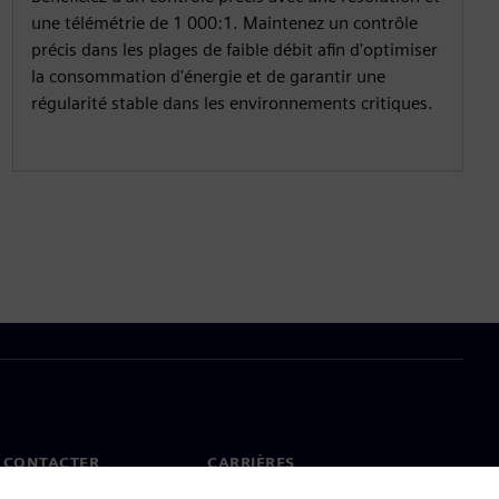
une télémétrie de 1 000:1. Maintenez un contrôle
précis dans les plages de faible débit afin d'optimiser
la consommation d'énergie et de garantir une
régularité stable dans les environnements critiques.
 CONTACTER
CARRIÈRES