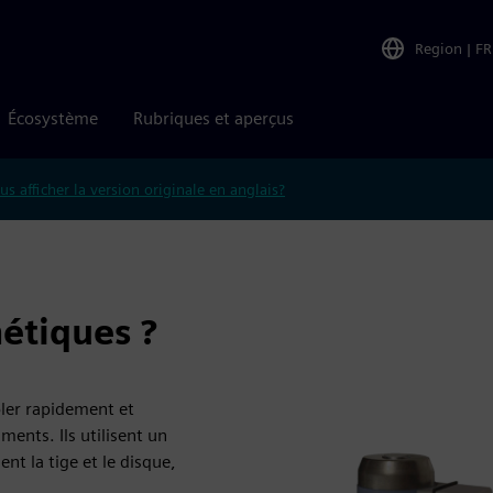
Region
|
FR
Écosystème
Rubriques et aperçus
us afficher la version originale en anglais?
étiques ?
ler rapidement et
ments. Ils utilisent un
t la tige et le disque,