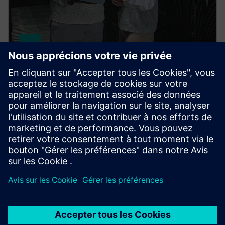
HPCWorks PBS Professional
Improve productivity, optimize utilization and
simplify cluster and cloud administration — from the
largest HPC workloads to millions of small, high-
throughput jobs.