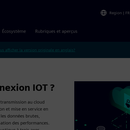
Region
|
FR
Écosystème
Rubriques et aperçus
us afficher la version originale en anglais?
nexion IOT ?
 transmission au cloud
on et mise en service en
les données brutes,
sation des performances.
ustique à trois axes