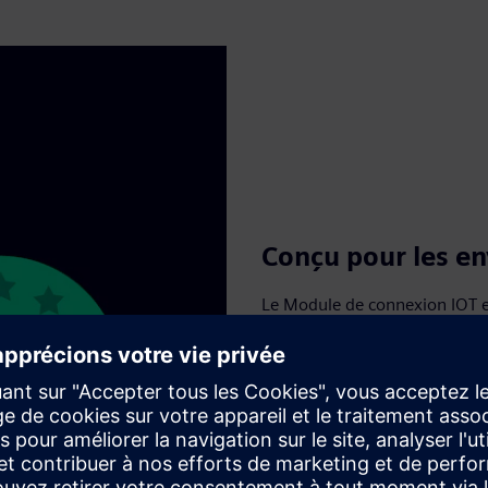
Conçu pour les en
Le Module de connexion IOT est
préparation, ce qui le rend a