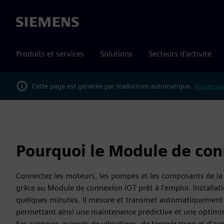
Siemens
Produits et services
Solutions
Secteurs d'activité
Cette page est générée par traduction automatique.
Voulez-vo
Pourquoi le Module de con
Connectez les moteurs, les pompes et les composants de la
grâce au Module de connexion IOT prêt à l'emploi. Installati
quelques minutes. Il mesure et transmet automatiquement 
permettant ainsi une maintenance prédictive et une optimi
Ses capteurs avancés de vibrations, de température et d'aco