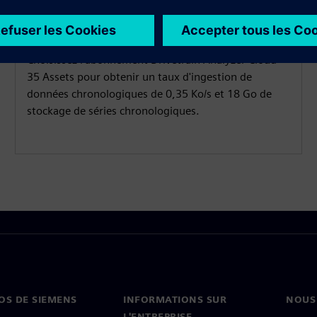
données de séries
chronologiques
Choisissez l'abonnement Drivetrain Analyzer Cloud
35 Assets pour obtenir un taux d'ingestion de
données chronologiques de 0,35 Ko/s et 18 Go de
stockage de séries chronologiques.
OS DE SIEMENS
INFORMATIONS SUR
NOUS
L'ENTREPRISE