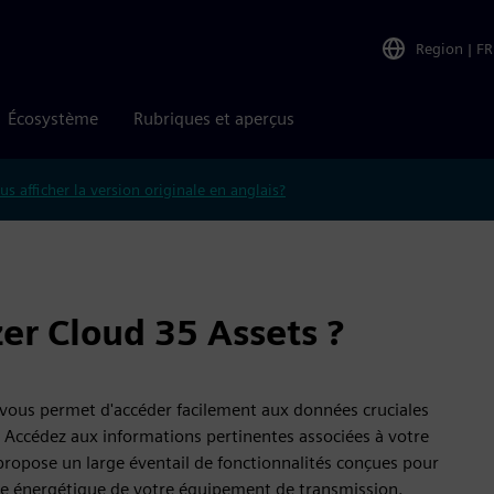
Region
|
FR
Écosystème
Rubriques et aperçus
us afficher la version originale en anglais?
er Cloud 35 Assets ?
i vous permet d'accéder facilement aux données cruciales
. Accédez aux informations pertinentes associées à votre
propose un large éventail de fonctionnalités conçues pour
nce énergétique de votre équipement de transmission.