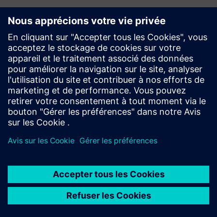
Internet Explorer ≤11 n'est pas pris en charge
Edge, Chrome, Firefox, Safari (dernières versions) sont pris
en charge
Au moins 4 processeurs virtuels et 32 Go de RAM sont
requis
10 Go de stockage dédié à Anexio®
1 To de stockage dédié à Anexio® DB
Le mode bureau est obligatoire pour tous les systèmes
10 Go de stockage dédié au logiciel Anexio®