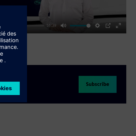
51:39
Mute
Settings
PIP
Enter
fullscre
Subscribe