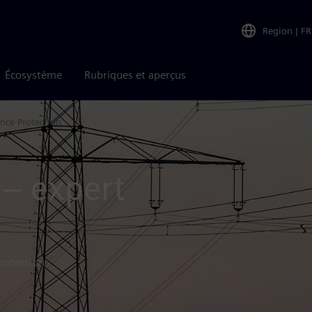
Region
|
FR
Écosystème
Rubriques et aperçus
ance Protection
 – expert
rotection