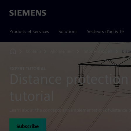
Siemens
Produits et services
Solutions
Secteurs d'activité
Contenu
Abonnement
Tutoriel d'expert
Dist
Home
EXPERT TUTORIAL
Distance protection
tutorial
Learn about the concepts and implementation of distance p
Subscribe