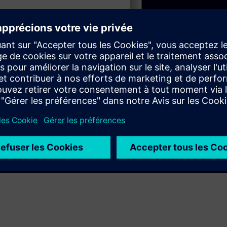
Play
e