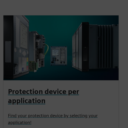
Protection device per
application
Find your protection device by selecting your
application!