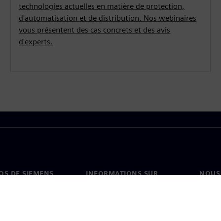
technologies actuelles en matière de protection,
d'automatisation et de distribution. Nos webinaires
vous présentent des cas concrets et des avis
d'experts.
OS DE SIEMENS
INFORMATIONS SUR
NOUS
L'ENTREPRISE
s de nous
Conta
Entreprise
on
Nos b