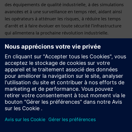
des équipements de qualité industrielle, à des simulations
avancées et à une surveillance en temps réel, aidant ainsi
les opérateurs à atténuer les risques, à réduire les temps
d'arrêt et à faire évoluer en toute sécurité l'infrastructure
qui alimentera la prochaine révolution industrielle.
Les usines dotées d'IA doivent s'adapter à de vrais terrains,
à de vraies contraintes et à de vrais horaires. De la puce...
au rack... à l'usine d'intelligence artificielle... à la grille...
chaque couche compte. Siemens et NVIDIA conçoivent
l'infrastructure de la prochaine génération de DSX AI
Factories.
Date de publication : 16 mars 2026