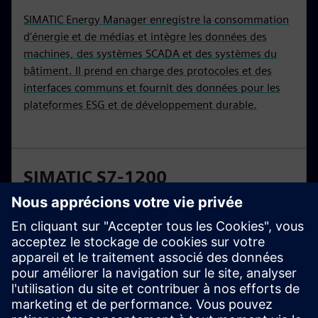
SIMATIC Energy Manager enregistre la consommation
d'énergie et de médias et intègre les données des
machines, des systèmes SCADA et des systèmes du
bâtiment. Il prend en charge des protocoles et des
interfaces communs et fournit des données pour les
plateformes ESG et de développement durable.
SIMATIC S7-1200
Les contrôleurs de base constituent le choix judicieux
pour les solutions d'automatisation compactes dotées
de fonctions technologiques et de communication
intégrées. Les manettes SIMATIC S7-1200 sont
disponibles en version standard et en version à
sécurité intégrée.