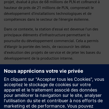
projet, évalué à plus de 68 millions de PLN et cofinancé à
hauteur de près de 21 millions de PLN, comprenait le
développement d'installations technologiques et de
compétences dans le secteur de l'énergie éolienne.
Dans ce contexte, la station d'essai est devenue l'un des
principaux éléments d'infrastructure permettant la
poursuite du développement commercial. Cela a permis
d'élargir la portée des tests, de raccourcir les délais
d'exécution des projets de service et de jeter les bases du
développement de la production interne.
Du point de vue de Siemens, ce projet a démontré
l'importance des solutions sur mesure, en particulier dans
les domaines où les technologies standard ne répondent
pas à des exigences industrielles complexes. Dans de tels
cas, la valeur est créée non seulement grâce à la
technologie elle-même, mais aussi grâce à l'intégration des
compétences et à la collaboration entre partenaires, qui
développent conjointement de nouvelles approches pour