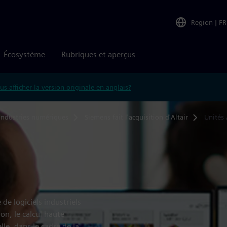
Region
|
FR
Écosystème
Rubriques et aperçus
us afficher la version originale en anglais?
Industries numériques
Siemens fait l'acquisition d'Altair
Unités 
 de logiciels industriels
on, le calcul haute
lle, dans le cadre de la