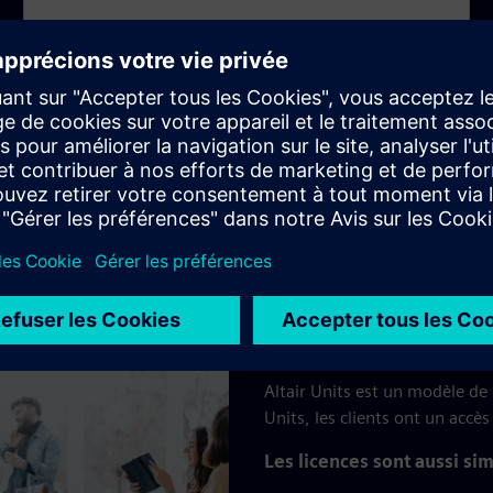
Modèle d'abonnem
Altair Units est un modèle de
Units, les clients ont un accès
Les licences sont aussi sim