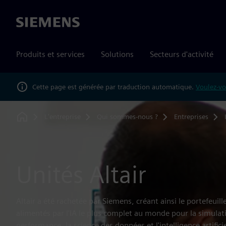
Siemens
Produits et services
Solutions
Secteurs d'activité
Cette page est générée par traduction automatique.
Voulez-vo
L'entreprise
Qui sommes-nous ?
Entreprises
Home
Unités Altair
Altair a été rachetée par Siemens, créant ainsi le portefeuille
alimentés par l'IA le plus complet au monde pour la simulati
performance, la science des données et l'intelligence artificie