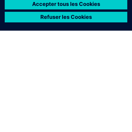
À PROPOS DE SIEMENS
INFOS SUR L'ENTREPRISE
COMMUNIQUEZ AVEC NOUS
EMPLOIS
©
Siemens
2026
Informations sur l’entreprise