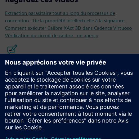
Extraction parasitaire tout au long du processus de
conception : De la propriété intellectuelle à la signature
Comment exécuter Calibre XAct 3D dans Cadence Virtuoso
Vérification du circuit de calibre : un aperçu
Lisez ces blogs
Maîtriser l'extraction parasitaire au niveau du nœud de
processus 3 nm
Décraquer le code : assurer la fiabilité et la performance
dans la conception des CI avec analyse EM/IR
Votre extraction parasitaire fonctionne-t-elle dans les
conceptions de CI 5G ?