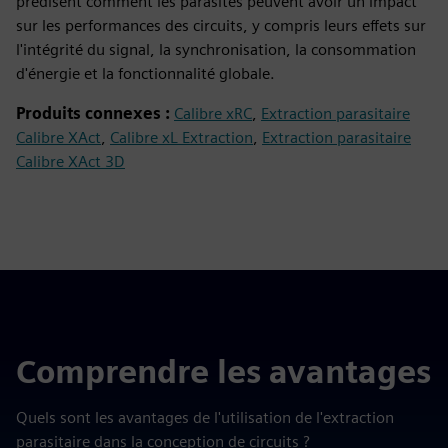
prédisent comment les parasites peuvent avoir un impact
sur les performances des circuits, y compris leurs effets sur
l'intégrité du signal, la synchronisation, la consommation
d'énergie et la fonctionnalité globale.
Produits connexes :
Calibre xRC
,
Extraction parasitaire
Calibre XAct
,
Calibre xL Extraction
,
Extraction parasitaire
Calibre XAct 3D
Comprendre les avantages
Quels sont les avantages de l'utilisation de l'extraction
parasitaire dans la conception de circuits ?