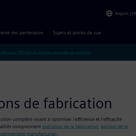
Region
|
F
tème des partenaires
Sujets et points de vue
lez-vous afficher la version originale en anglais?
ons de fabrication
 complète visant à optimiser l'efficience et l'efficacité
nnalités comprennent
exécution de la fabrication
,
gestion de la
nseignement manufacturier
.