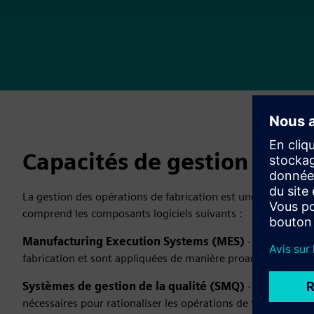
Capacités de gestion des o
La gestion des opérations de fabrication est une approche ho
comprend les composants logiciels suivants :
Manufacturing Execution Systems (MES)
- S'assurer que
fabrication et sont appliquées de manière proactive et syst
Systèmes de gestion de la qualité (SMQ)
- Fournir les 
nécessaires pour rationaliser les opérations de fabrication 