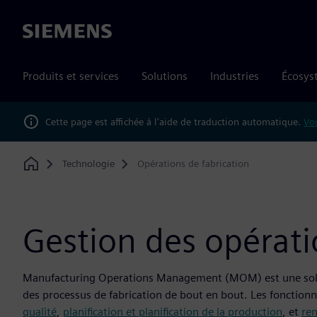
Siemens
Produits et services
Solutions
Industries
Écosys
Cette page est affichée à l'aide de traduction automatique.
Vou
Technologie
Opérations de fabrication
Home
Gestion des opérati
Manufacturing Operations Management (MOM) est une solution
des processus de fabrication de bout en bout. Les fonctio
qualité
,
planification et planification de la production
, et
re