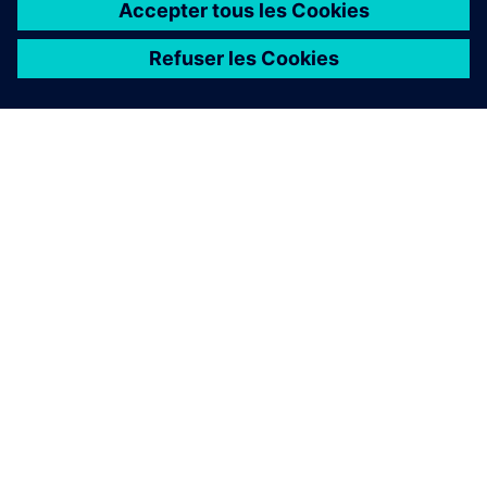
À PROPOS DE SIEMENS
INFOS SUR L'ENTREPRISE
COMMUNIQUEZ AVEC NOUS
EMPLOIS
©
Siemens
2026
Informations sur l’entreprise