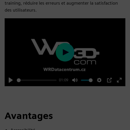
training, réduire les erreurs et augmenter la satisfaction
des utilisateurs.
Play
01:09
Play
Mute
Settings
PIP
Enter
fulls
Avantages