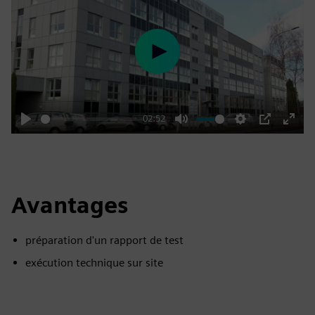
Play
02:52
Play
Mute
Settings
PIP
Enter
fulls
Avantages
préparation d'un rapport de test
exécution technique sur site