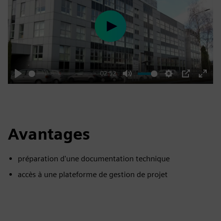
Play
02:52
Play
Mute
Settings
PIP
Enter
fulls
Avantages
préparation d'une documentation technique
accès à une plateforme de gestion de projet