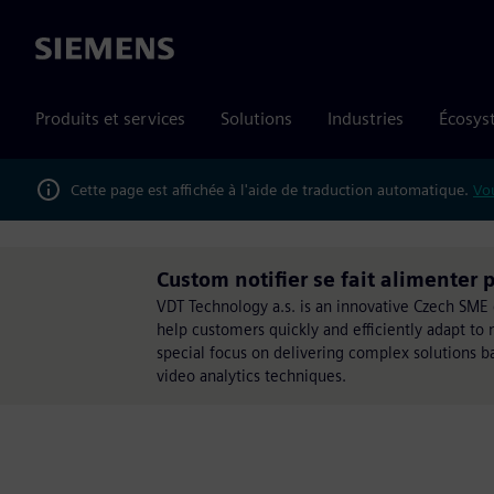
Siemens
Produits et services
Solutions
Industries
Écosys
Cette page est affichée à l'aide de traduction automatique.
Vou
Custom notifier se fait alimenter
VDT Technology a.s. is an innovative Czech SM
help customers quickly and efficiently adapt to n
special focus on delivering complex solutions
video analytics techniques.