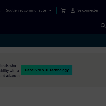
Soutien et communauté
Se connecter
R
R
a
S
A
sionals who
Découvrir VDT Technology
bility with a
 and advanced