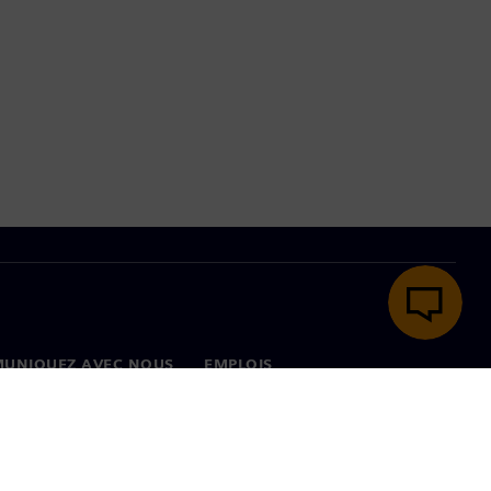
UNIQUEZ AVEC NOUS
EMPLOIS
onnées
Emplois et carrières
ux dans le monde
Postes disponibles