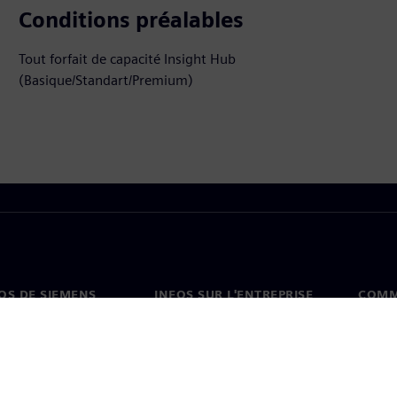
Conditions préalables
Tout forfait de capacité Insight Hub
(Basique/Standart/Premium)
OS DE SIEMENS
INFOS SUR L'ENTREPRISE
COMM
s de nous
Entreprise
Coord
on
Relations avec les
Burea
investisseurs