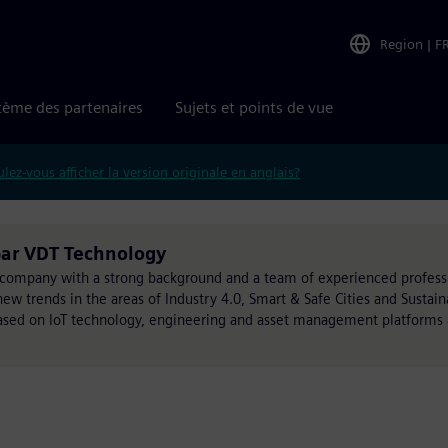
Region
|
F
tème des partenaires
Sujets et points de vue
lez-vous afficher la version originale en anglais?
 par VDT Technology
E company with a strong background and a team of experienced profes
ew trends in the areas of Industry 4.0, Smart & Safe Cities and Sustaina
 based on IoT technology, engineering and asset management platforms