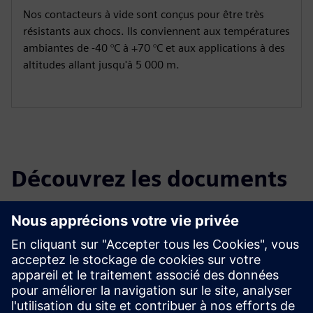
Nos contacteurs à vide sont conçus pour être très
résistants aux chocs. Ils conviennent aux températures
ambiantes de -40 °C à +70 °C et aux applications à des
altitudes allant jusqu'à 5 000 m.
Découvrez les documents
Catalogue et dépliant
Catalogue HG 11.23 — Contactors à vide 3TM
Contactors à vide Flyer 3TM
SiePortal - Boutique en ligne