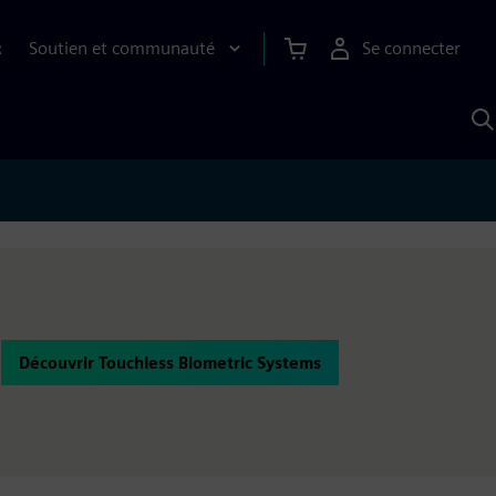
Soutien et communauté
Se connecter
R
R
a
S
A
Découvrir Touchless Biometric Systems