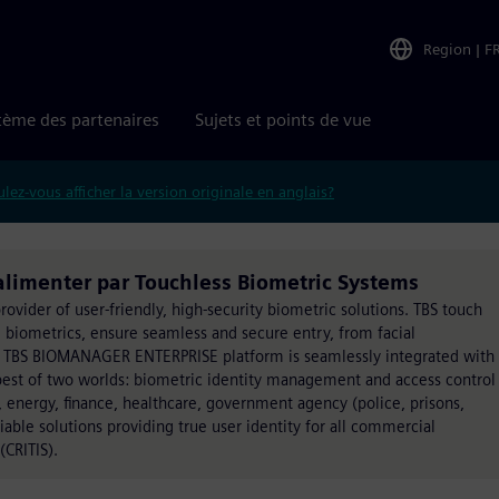
Region
|
F
tème des partenaires
Sujets et points de vue
lez-vous afficher la version originale en anglais?
limenter par Touchless Biometric Systems
rovider of user-friendly, high-security biometric solutions. TBS touch
 biometrics, ensure seamless and secure entry, from facial
 The TBS BIOMANAGER ENTERPRISE platform is seamlessly integrated with
best of two worlds: biometric identity management and access control
, energy, finance, healthcare, government agency (police, prisons,
liable solutions providing true user identity for all commercial
(CRITIS).