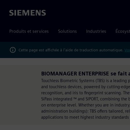
Siemens
Produits et services
Solutions
Industries
Écosys
Cette page est affichée à l'aide de traduction automatique.
Vou
BIOMANAGER ENTERPRISE se fait a
Touchless Biometric Systems (TBS) is a leading p
and touchless devices, powered by cutting-edge
recognition, and iris to fingerprint scanning.
SiPass integrated ™ and SIPORT, combining the 
on enterprise level. Whether you are in industry
administration buildings): TBS offers tailored, re
applications to meet highest industry standards 