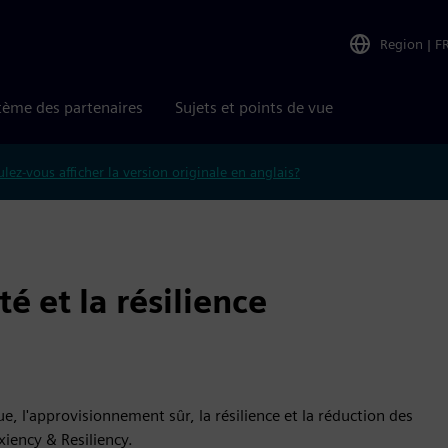
Region
|
F
tème des partenaires
Sujets et points de vue
lez-vous afficher la version originale en anglais?
té et la résilience
ue, l'approvisionnement sûr, la résilience et la réduction des
iency & Resiliency.