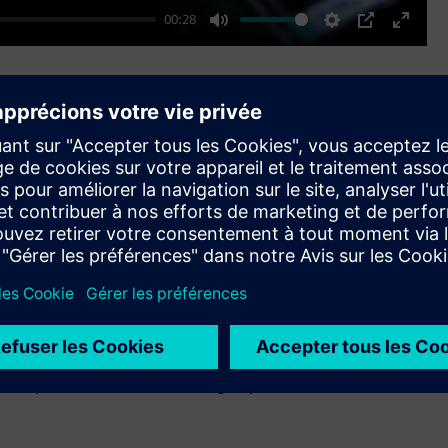
00:28
Mute
Settings
PIP
Enter
fullscr
Naviguez facilement sur le marché
Participer au marché de l'énergie avec l'expertise et les
connaissances de nos experts en énergie. Obtenez de
l'aide pour naviguer sur le marché pour acheter et vendre
de l'électricité, du gaz naturel et plus, pour finalement
répondre à vos besoins énergétiques.