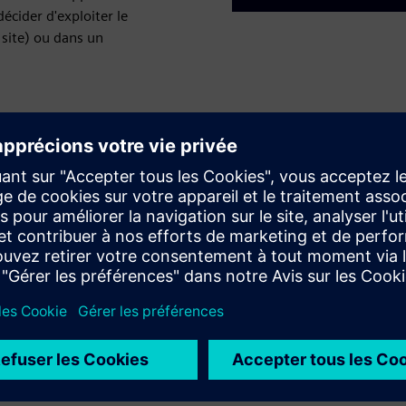
cider d'exploiter le
 site) ou dans un
ents de vos bâtiments
sur l'énergie du bâtiment (GEG)