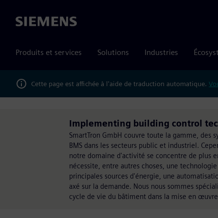
Siemens
Produits et services
Solutions
Industries
Écosys
Cette page est affichée à l'aide de traduction automatique.
Vou
Implementing building control tec
SmartTron GmbH couvre toute la gamme, des sys
BMS dans les secteurs public et industriel. Cepe
notre domaine d'activité se concentre de plus en
nécessite, entre autres choses, une technologi
principales sources d'énergie, une automatisati
axé sur la demande. Nous nous sommes spéciali
cycle de vie du bâtiment dans la mise en œuvre