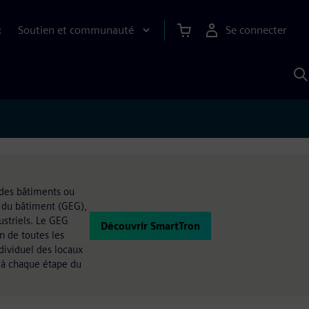
Soutien et communauté
Se connecter
R
R
a
S
A
des bâtiments ou
e du bâtiment (GEG),
ustriels. Le GEG
Découvrir SmartTron
n de toutes les
dividuel des locaux
 à chaque étape du