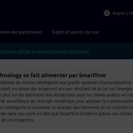
Region
|
F
tème des partenaires
Sujets et points de vue
lez-vous afficher la version originale en anglais?
hnology se fait alimenter par SmartTron
tèmes de maison intelligente aux grands systèmes d'automatisation 
ndant, en raison des exigences accrues résultant de la Loi sur l'énergi
 plus sur les bâtiments non résidentiels pour les clients publics et ind
e de surveillance de l'énergie numérique pour analyser la consommatio
on intelligente et économe en énergie des bâtiments et un contrôle in
sés dans ces sujets en tant que SmartTron GmbH et aidons nos clients
 de ces exigences.