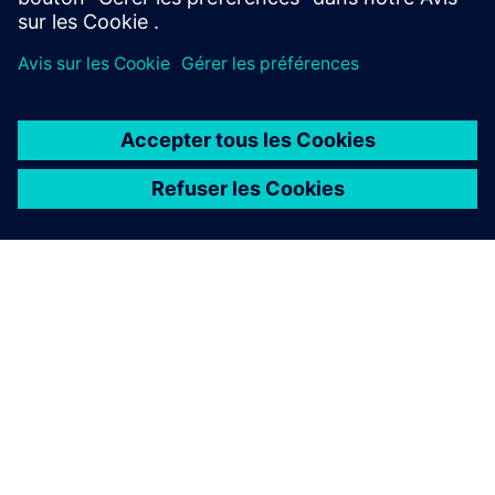
SIRIUS 3RQ4
SIRIUS 3RQ4 propose trois versions : relais intégré
(certifié ATEX, contacts dorés en option), relais
enfichables (remplacement rapide) et sortie semi-
conducteur (rapide, longue durée de vie). Comprend
des peignes de connexion, des plaques d'isolation et
des pièces d'identité.