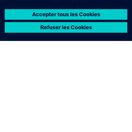
À PROPOS DE SIEMENS
INFOS SUR L'ENTREPRISE
COMMUNIQUEZ AVEC NOUS
EMPLOIS
©
Siemens
2026