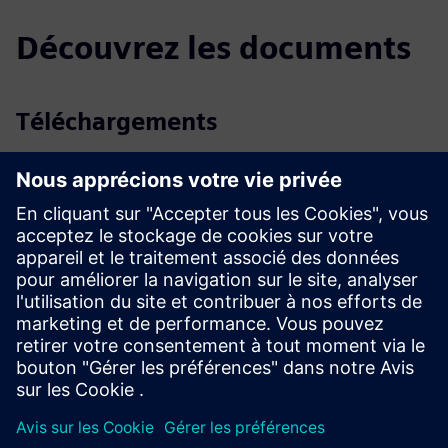
Découvrez les documents
Téléchargements
Profil SIPROTEC 7VU85
Brochure SIPROTEC 5 — Transfert haute vitesse de la barre
de bus
Profil SIPROTEC 5 - revêtement conforme
Spécifications de l'appel d'offres
SiePortal - Boutique en ligne
SIPROTEC 7VU85 sur SiePortal