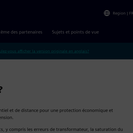
Region
|
F
tème des partenaires
Sujets et points de vue
lez-vous afficher la version originale en anglais?
?
ntiel et de distance pour une protection économique et
ension.
ts, y compris les erreurs de transformateur, la saturation du