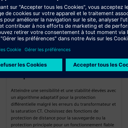
Algorithme de protection
adaptative
Atteindre une sensibilité et une stabilité élevées avec
un algorithme adaptatif pour la protection
différentielle malgré les erreurs du transformateur et
la saturation CT. Choisissez des fonctions de
protection de distance pour la sauvegarde ou la
protection principale pour un fonctionnement fiable