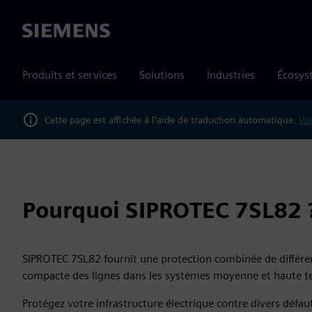
Siemens
Produits et services
Solutions
Industries
Écosys
Cette page est affichée à l'aide de traduction automatique.
Vou
Pourquoi SIPROTEC 7SL82 
SIPROTEC 7SL82 fournit une protection combinée de différe
compacte des lignes dans les systèmes moyenne et haute t
Protégez votre infrastructure électrique contre divers défau