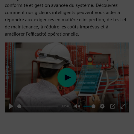
conformité et gestion avancée du système. Découvrez
comment nos gicleurs intelligents peuvent vous aider à
répondre aux exigences en matière d'inspection, de test et
de maintenance, à réduire les coûts imprévus et à
améliorer l'efficacité opérationnelle.
Play
00:48
Play
Mute
Settings
PIP
Enter
fulls