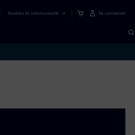
Soutien et communauté
Se connecter
R
R
a
S
A