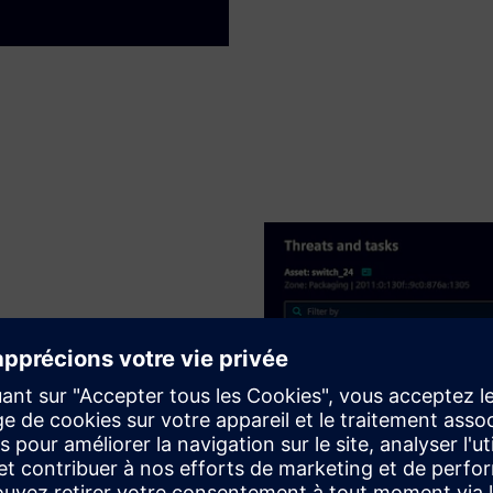
es vulnérabilités
é de gestion des vulnérabilités
r.
uement identifiées et