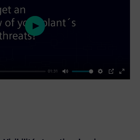
Play
01:31
Mute
Settings
PIP
Enter
fullscre