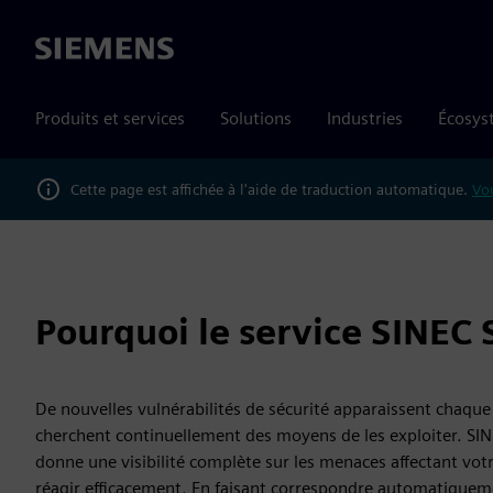
Siemens
Produits et services
Solutions
Industries
Écosys
Cette page est affichée à l'aide de traduction automatique.
Vou
Pourquoi le service SINEC 
De nouvelles vulnérabilités de sécurité apparaissent chaque 
cherchent continuellement des moyens de les exploiter. SI
donne une visibilité complète sur les menaces affectant vot
réagir efficacement. En faisant correspondre automatiqueme