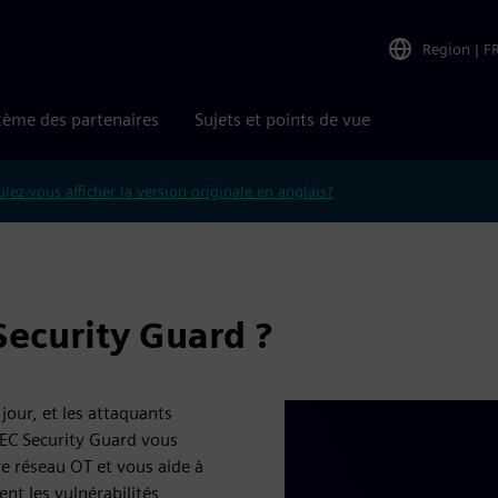
Region
|
F
tème des partenaires
Sujets et points de vue
lez-vous afficher la version originale en anglais?
Security Guard ?
jour, et les attaquants
NEC Security Guard vous
re réseau OT et vous aide à
nt les vulnérabilités