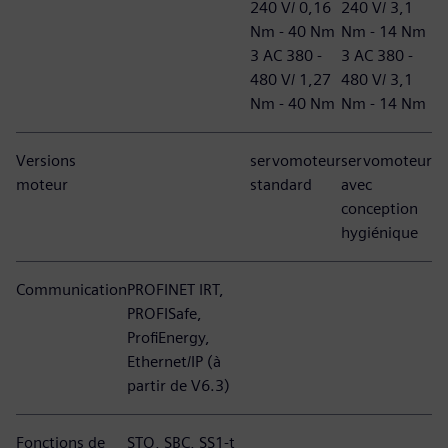
240 V/ 0,16
240 V/ 3,1
Nm - 40 Nm
Nm - 14 Nm
3 AC 380 -
3 AC 380 -
480 V/ 1,27
480 V/ 3,1
Nm - 40 Nm
Nm - 14 Nm
Versions
servomoteur
servomoteur
moteur
standard
avec
conception
hygiénique
Communication
PROFINET IRT,
PROFISafe,
ProfiEnergy,
Ethernet/IP (à
partir de V6.3)
Fonctions de
STO, SBC, SS1-t