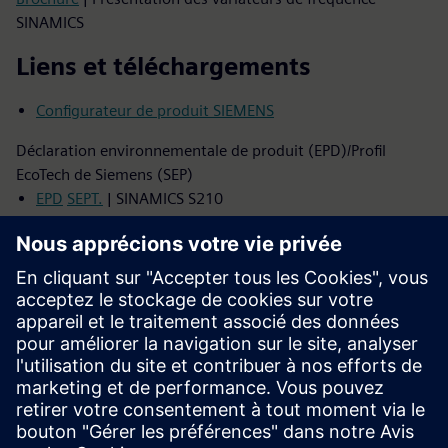
SINAMICS
Liens et téléchargements
Configurateur de produit SIEMENS
Déclaration environnementale de produit (EPD)/Profil
EcoTech de Siemens (SEP)
EPD
SEPT.
| SINAMICS S210
EPD
SEPT.
| SIMOTICS S-1FT2
EPD
| SIMOTICS S-1FK2
Manuels
SINAMICS S210
SIMOTICS S-1FK2/1FT2
SIMOTICS S-1FS2