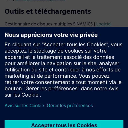
Outils et téléchargements
Gestionnaire de disques multiples SINAMICS |
Logiciel
gratuit
TIA Portal STEP 7 |
Logiciel d'essai
Gestionnaire de téléchargement CAx |
Données CAx
Soutien
Soutien en ligne |
Tous les produits
Soutien en ligne |
Forum technique
Soutien en ligne |
Créer une nouvelle demande d'assistance